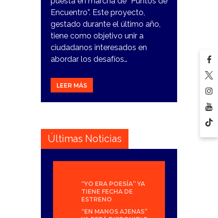
puesta en marcha de “Puntos de
Encuentro”. Este proyecto,
gestado durante el último año,
tiene como objetivo unir a
ciudadanos interesados en
abordar los desafíos…
LEER MÁS
Últimas Noticias
“YO ERA POESÍA” YA
TIENE FECHA DE
ESTRENO
“EN MANOS AJENAS”