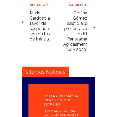
Navegación
ANTERIOR
SIGUIENTE
de
Mario
Delfina
Cardoso a
Gómez
entradas
favor de
asistío a la
suspender
presentació
las multas
n del
de tránsito
“Panorama
Agroalimem
tario 2023”
Últimas Noticias
“YO ERA POESÍA” YA
TIENE FECHA DE
ESTRENO
“EN MANOS AJENAS”
YA ESTÁ DISPONIBLE