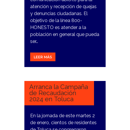
atención y recepción de quejas
y denuncias ciudadanas. El
objetivo de la línea 800-
HONESTO es atender a la
población en general que pueda
ser…
LEER MÁS
3
ENERO,
2024
Arranca la Campaña
de Recaudación
2024 en Toluca
En la jornada de este martes 2
de enero, cientos de residentes
de Toluca se congregaron