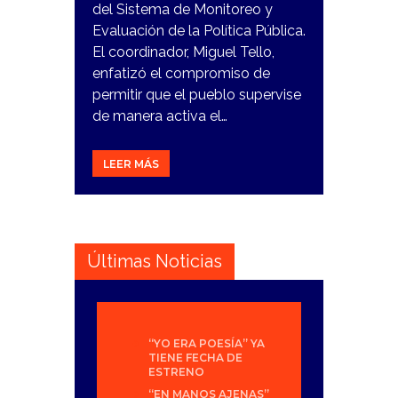
del Sistema de Monitoreo y
Evaluación de la Política Pública.
El coordinador, Miguel Tello,
enfatizó el compromiso de
permitir que el pueblo supervise
de manera activa el…
LEER MÁS
Últimas Noticias
“YO ERA POESÍA” YA
TIENE FECHA DE
ESTRENO
“EN MANOS AJENAS”