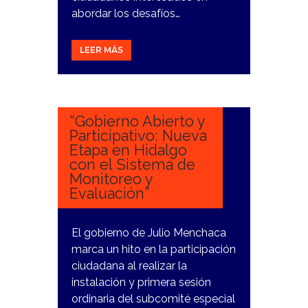
abordar los desafíos…
LEER MÁS
15
NOVIEMBRE,
2023
“Gobierno Abierto y
Participativo: Nueva
Etapa en Hidalgo
con el Sistema de
Monitoreo y
Evaluación”
El gobierno de Julio Menchaca
marca un hito en la participación
ciudadana al realizar la
instalación y primera sesión
ordinaria del subcomité especial