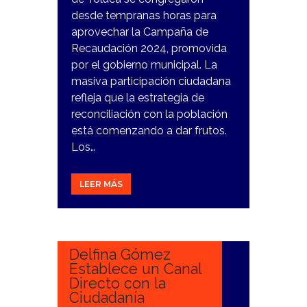
desde tempranas horas para
aprovechar la Campaña de
Recaudación 2024, promovida
por el gobierno municipal. La
masiva participación ciudadana
refleja que la estrategia de
reconciliación con la población
está comenzando a dar frutos.
Los…
LEER MÁS
20
DICIEMBRE,
2023
Delfina Gómez
Establece un Canal
Directo con la
Ciudadanía