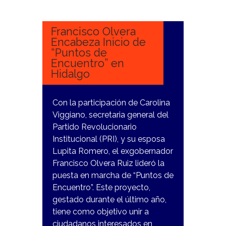
NOVIEMBRE,
2023
Francisco Olvera
Encabeza Inicio de
“Puntos de
Encuentro” en
Hidalgo
Con la participación de Carolina
Viggiano, secretaria general del
Partido Revolucionario
Institucional (PRI), y su esposa
Lupita Romero, el exgobernador
Francisco Olvera Ruiz lideró la
puesta en marcha de “Puntos de
Encuentro”. Este proyecto,
gestado durante el último año,
tiene como objetivo unir a
ciudadanos interesados en