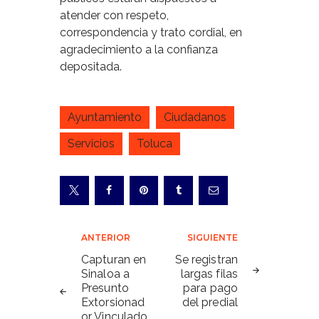
atender con respeto,
correspondencia y trato cordial, en
agradecimiento a la confianza
depositada.
Ayuntamiento
Ciudadanos
Servicios
Toluca
Navegación
ANTERIOR
SIGUIENTE
de
Capturan en
Se registran
Sinaloa a
largas filas
entradas
Presunto
para pago
Extorsionad
del predial
or Vinculado