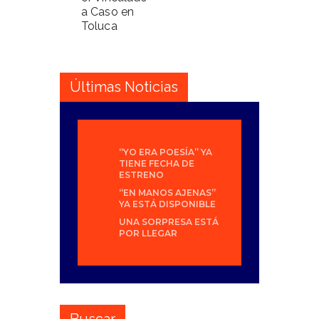
a Caso en
Toluca
Últimas Noticias
“YO ERA POESÍA” YA
TIENE FECHA DE
ESTRENO
“EN MANOS AJENAS”
YA ESTÁ DISPONIBLE
UNA SORPRESA ESTÁ
POR LLEGAR
Buscar