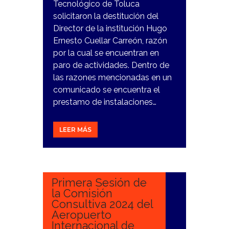
Tecnológico de Toluca
solicitaron la destitución del
Director de la institución Hugo
Ernesto Cuellar Carreón, razón
por la cual se encuentran en
paro de actividades. Dentro de
las razones mencionadas en un
comunicado se encuentra el
prestamo de instalaciones…
LEER MÁS
6
MARZO,
2024
Primera Sesión de
la Comisión
Consultiva 2024 del
Aeropuerto
Internacional de