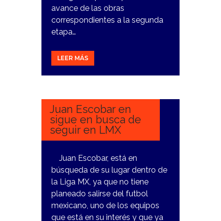
avance de las obras
correspondientes a la segunda
etapa…
LEER MÁS
23
ENERO,
2024
Juan Escobar en
sigue en busca de
seguir en LMX
Juan Escobar, está en
búsqueda de su lugar dentro de
la Liga MX, ya que no tiene
planeado salirse del futbol
mexicano, uno de los equipos
que está en su interés y que ya