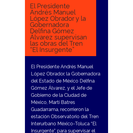
El Presidente
Andrés Manuel
López Obrador y la
Gobernadora
Delfina Gómez
Álvarez supervisan
las obras del Tren
“El Insurgente”
El Presidente Andrés Manuel
López Obrador, la Gobernadora
del Estado de México Delfina
Gómez Álvarez, y el Jefe de
Gobierno de la Ciudad de
México, Martí Batres
Guadarrama, recorrieron la
estación Observatorio del Tren
Interurbano México-Toluca “El
Insurgente”, para supervisar el