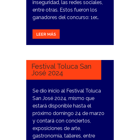
inseguridad, las redes sociales,
entre otras. Estos fueron los
ganadores del concurso: 1er…
LEER MÁS
20
MARZO,
2024
Festival Toluca San
José 2024
Se dio inicio al Festival Toluca
San José 2024, mismo que
estará disponible hasta el
próximo domingo 24 de marzo
y contará con conciertos,
exposiciones de arte,
gastronomía, talleres, entre