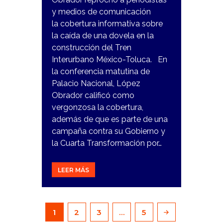
y medios de comunicación
la cobertura informativa sobre
la caída de una dovela en la
construcción del Tren
Interurbano México-Toluca. En
la conferencia matutina de
Palacio Nacional, López
Obrador calificó como
vergonzosa la cobertura,
además de que es parte de una
campaña contra su Gobierno y
la Cuarta Transformación por…
LEER MÁS
Paginación
PAGE
1
PAGE
2
PAGE
3
…
PAGE
5
de