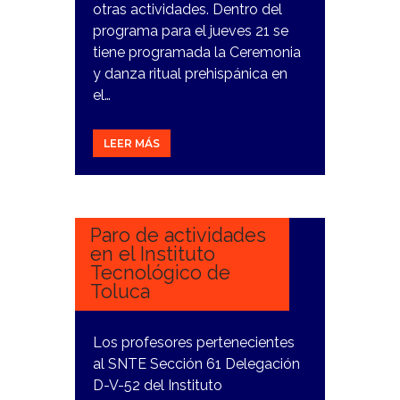
otras actividades. Dentro del
programa para el jueves 21 se
tiene programada la Ceremonia
y danza ritual prehispánica en
el…
LEER MÁS
15
MARZO,
2024
Paro de actividades
en el Instituto
Tecnológico de
Toluca
Los profesores pertenecientes
al SNTE Sección 61 Delegación
D-V-52 del Instituto