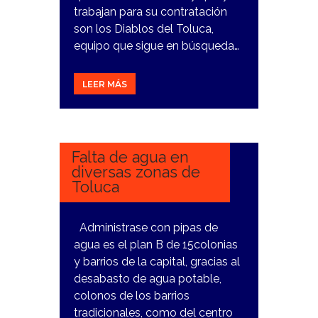
trabajan para su contratación
son los Diablos del Toluca,
equipo que sigue en búsqueda…
LEER MÁS
23
ENERO,
2024
Falta de agua en
diversas zonas de
Toluca
Administrase con pipas de
agua es el plan B de 15colonias
y barrios de la capital, gracias al
desabasto de agua potable,
colonos de los barrios
tradicionales, como del centro