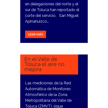
en delegaciones del norte y el
sur de Toluca han reportado el
corte del servicio. San Miguel
Apinahuizco…
LEER MÁS
22
ENERO,
2024
En el Valle de
Toluca el aire no
mejora
Las mediciones de la Red
Automática de Monitoreo
Atmosférico de la Zona
Metropolitana del Valle de
Toluca (ZMVT), sigue