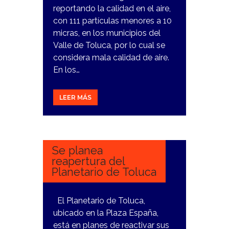
reportando la calidad en el aire,
con 111 partículas menores a 10
micras, en los municipios del
Valle de Toluca, por lo cual se
considera mala calidad de aire.
En los…
LEER MÁS
22
ENERO,
2024
Se planea
reapertura del
Planetario de Toluca
El Planetario de Toluca,
ubicado en la Plaza España,
está en planes de reactivar sus