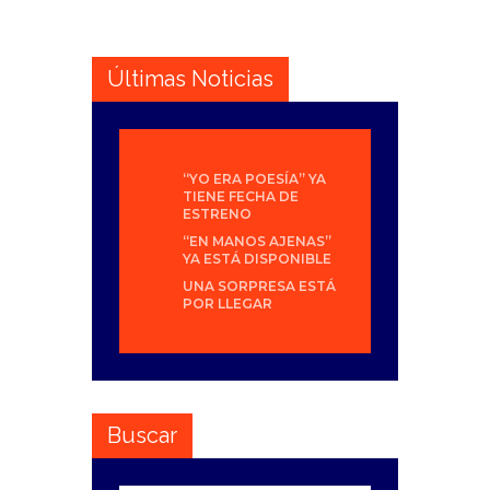
entradas
Últimas Noticias
“YO ERA POESÍA” YA
TIENE FECHA DE
ESTRENO
“EN MANOS AJENAS”
YA ESTÁ DISPONIBLE
UNA SORPRESA ESTÁ
POR LLEGAR
Buscar