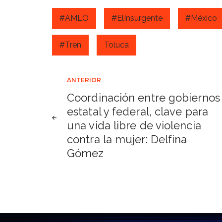
#AMLO
#ElInsurgente
#México
#Tren
Toluca
Navegación
ANTERIOR
Coordinación entre gobiernos
de
estatal y federal, clave para
una vida libre de violencia
entradas
contra la mujer: Delfina
Gómez