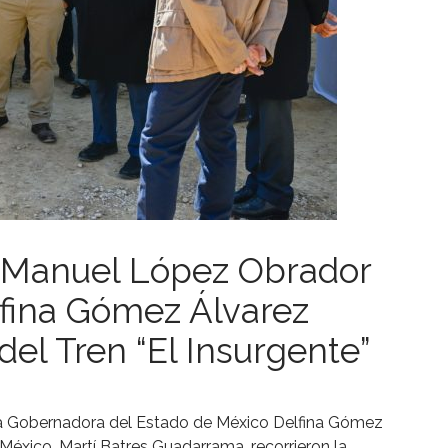
s Manuel López Obrador
lfina Gómez Álvarez
del Tren “El Insurgente”
la Gobernadora del Estado de México Delfina Gómez
 México, Martí Batres Guadarrama, recorrieron la