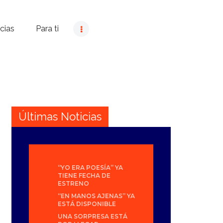
cias
Para ti
Últimas Noticias
“YO ERA POESÍA” YA
TIENE FECHA DE
ESTRENO
“EN MANOS AJENAS” YA
ESTÁ DISPONIBLE
UNA SORPRESA ESTÁ