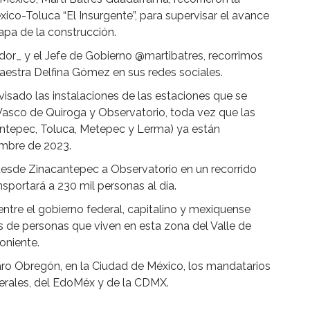
ico-Toluca “El Insurgente”, para supervisar el avance
apa de la construcción.
or_ y el Jefe de Gobierno @martibatres, recorrimos
Maestra Delfina Gómez en sus redes sociales.
sado las instalaciones de las estaciones que se
Vasco de Quiroga y Observatorio, toda vez que las
ntepec, Toluca, Metepec y Lerma) ya están
embre de 2023.
desde Zinacantepec a Observatorio en un recorrido
sportará a 230 mil personas al día.
entre el gobierno federal, capitalino y mexiquense
s de personas que viven en esta zona del Valle de
oniente.
lvaro Obregón, en la Ciudad de México, los mandatarios
erales, del EdoMéx y de la CDMX.