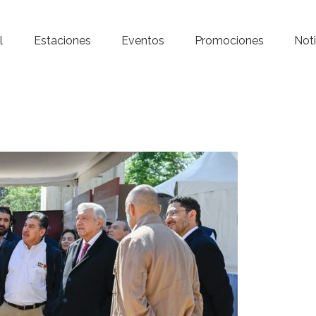
Inicio – Radio Crystal
l
Estaciones
Eventos
Promociones
Noti
Estaciones
Eventos
Promociones
Noticias
Para ti
Contacto