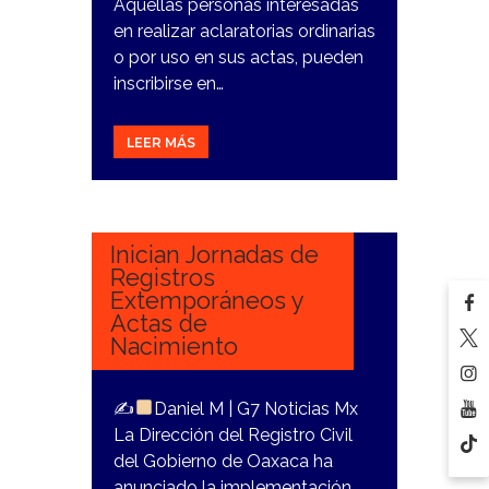
Aquellas personas interesadas
en realizar aclaratorias ordinarias
o por uso en sus actas, pueden
inscribirse en…
LEER MÁS
2
NOVIEMBRE,
2023
Inician Jornadas de
Registros
Extemporáneos y
Actas de
Nacimiento
✍
Daniel M | G7 Noticias Mx
La Dirección del Registro Civil
del Gobierno de Oaxaca ha
anunciado la implementación