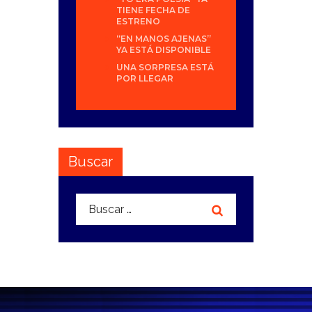
TIENE FECHA DE
ESTRENO
“EN MANOS AJENAS”
YA ESTÁ DISPONIBLE
UNA SORPRESA ESTÁ
POR LLEGAR
Buscar
Buscar: