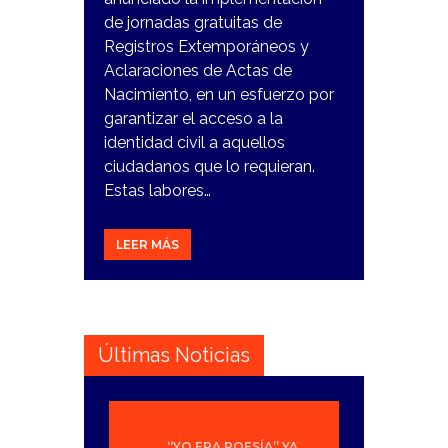
de jornadas gratuitas de
Registros Extemporáneos y
Aclaraciones de Actas de
Nacimiento, en un esfuerzo por
garantizar el acceso a la
identidad civil a aquellos
ciudadanos que lo requieran.
Estas labores…
LEER MÁS
Últimas Noticias
“YO ERA POESÍA” YA