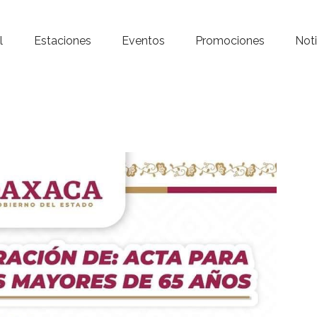
Inicio – Radio Crystal
l
Estaciones
Eventos
Promociones
Noti
Estaciones
Eventos
Promociones
Noticias
Para ti
Contacto