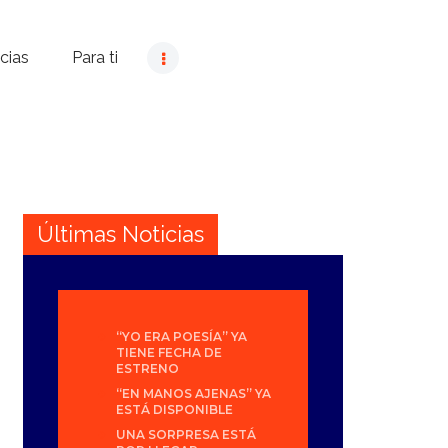
cias
Para ti
Últimas Noticias
“YO ERA POESÍA” YA
TIENE FECHA DE
ESTRENO
“EN MANOS AJENAS” YA
ESTÁ DISPONIBLE
UNA SORPRESA ESTÁ