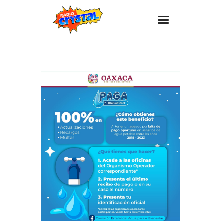
Inicio – Radio Crystal
Estaciones
Eventos
Promociones
Noticias
Para ti
Contacto