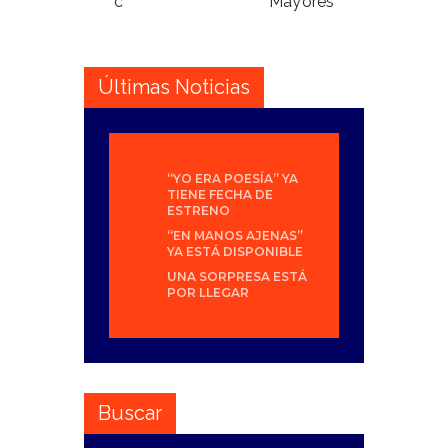
c
Mayores
Últimas Noticias
“YO ERA POESÍA” YA
TIENE FECHA DE
ESTRENO
“EN MANOS AJENAS”
YA ESTÁ DISPONIBLE
UNA SORPRESA ESTÁ
POR LLEGAR
Buscar