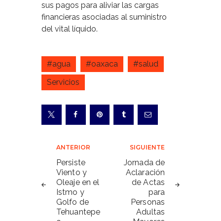
sus pagos para aliviar las cargas
financieras asociadas al suministro
del vital líquido.
#agua
#oaxaca
#salud
Servicios
Navegación
ANTERIOR
SIGUIENTE
de
Persiste
Jornada de
Viento y
Aclaración
entradas
Oleaje en el
de Actas
Istmo y
para
Golfo de
Personas
Tehuantepe
Adultas