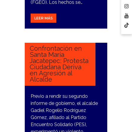
(FGEO). Los hechos se…
LEER MÁS
18
DICIEMBRE,
2023
Confrontación en
Santa María
Jacatepec: Protesta
Ciudadana Deriva
en Agresión al
Alcalde
Previo a rendir su segundo
informe de gobierno, el alcalde
Gadiel Rogelio Rodríguez
Gómez, afiliado al Partido
Encuentro Solidario (PES),
experimentó un violento