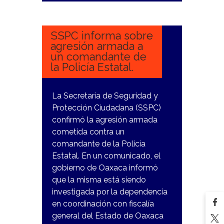
27
DICIEMBRE,
2023
SSPC informa sobre
agresión armada a
un comandante de
la Policía Estatal.
La Secretaría de Seguridad y
Protección Ciudadana (SSPC)
confirmó la agresión armada
cometida contra un
comandante de la Policía
Estatal. En un comunicado, el
gobierno de Oaxaca informó
que la misma está siendo
investigada por la dependencia
en coordinación con fiscalía
general del Estado de Oaxaca