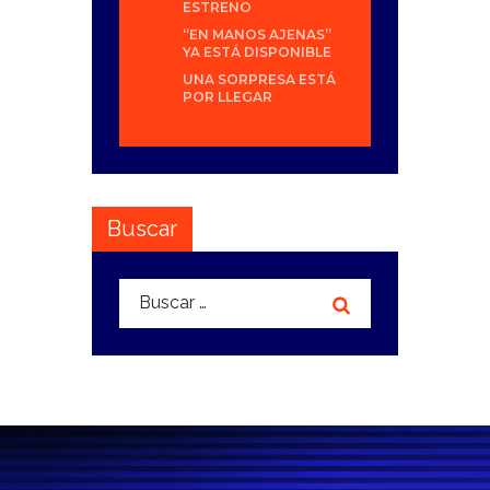
ESTRENO
“EN MANOS AJENAS”
YA ESTÁ DISPONIBLE
UNA SORPRESA ESTÁ
POR LLEGAR
Buscar
Buscar: