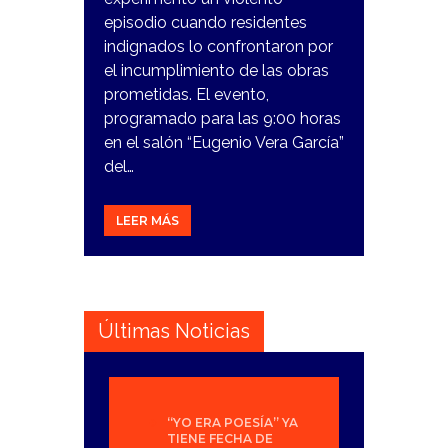
episodio cuando residentes
indignados lo confrontaron por
el incumplimiento de las obras
prometidas. El evento,
programado para las 9:00 horas
en el salón “Eugenio Vera García”
del…
LEER MÁS
Últimas Noticias
“YO ERA POESÍA” YA
TIENE FECHA DE