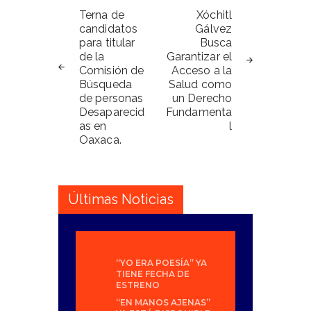
de
Terna de
Xóchitl
candidatos
Gálvez
entradas
para titular
Busca
de la
Garantizar el
Comisión de
Acceso a la
Búsqueda
Salud como
de personas
un Derecho
Desaparecid
Fundamenta
as en
l
Oaxaca.
Últimas Noticias
“YO ERA POESÍA” YA
TIENE FECHA DE
ESTRENO
“EN MANOS AJENAS”