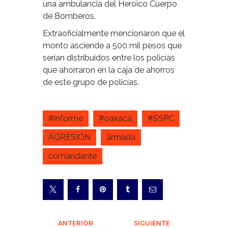
una ambulancia del Heroico Cuerpo
de Bomberos.
Extraoficialmente mencionaron que el
monto asciende a 500 mil pesos que
serían distribuidos entre los policías
que ahorraron en la caja de ahorros
de este grupo de policías.
#informe
#oaxaca
#SSPC
AGRESIÓN
armada
comandante
Navegación
ANTERIOR
SIGUIENTE