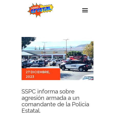
Inicio – Radio Crystal
Estaciones
Eventos
Promociones
Noticias
27 DICIEMBRE,
Para ti
2023
Contacto
SSPC informa sobre
agresión armada a un
comandante de la Policía
Estatal.