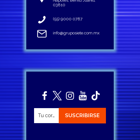
Napoles, Benito Juárez
03810
(55) 9000 0787
info@gruposiete.com.mx