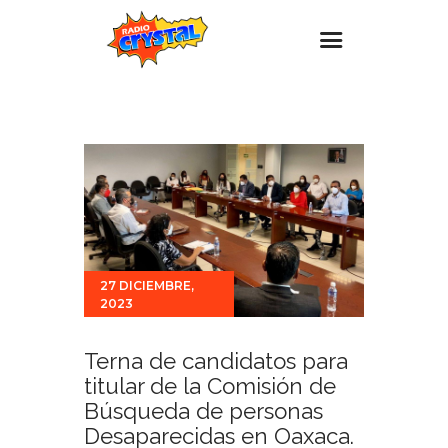
Inicio – Radio Crystal
Estaciones
Eventos
Promociones
Noticias
27 DICIEMBRE,
Para ti
2023
Contacto
Terna de candidatos para
titular de la Comisión de
Búsqueda de personas
Desaparecidas en Oaxaca.