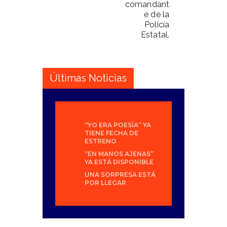
comandant
e de la
Policía
Estatal.
Últimas Noticias
“YO ERA POESÍA” YA
TIENE FECHA DE
ESTRENO
“EN MANOS AJENAS”
YA ESTÁ DISPONIBLE
UNA SORPRESA ESTÁ
POR LLEGAR