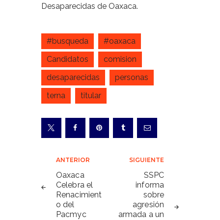
Desaparecidas de Oaxaca.
#busqueda
#oaxaca
Candidatos
comision
desaparecidas
personas
terna
titular
Navegación
ANTERIOR
SIGUIENTE
de
Oaxaca
SSPC
Celebra el
informa
entradas
Renacimient
sobre
o del
agresión
Pacmyc
armada a un