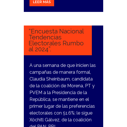
LEER MÁS
23
FEBRERO,
2024
“Encuesta Nacional
Tendencias
Electorales Rumbo
al 2024”.
A una semana de que inicien las
campañas de manera formal,
Claudia Sheinbaum, candidata
de la coalición de Morena, PT y
PVEM a la Presidencia de la
República, se mantiene en el
primer lugar de las preferencias
electorales con 51.6%; le sigue
Xóchitl Gálvez, de la coalición
del PAN, PRI…