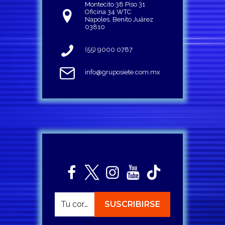
Montecito 38 Piso 31
Oficina 34 WTC
Napoles, Benito Juárez
03810
(55) 9000 0787
info@gruposiete.com.mx