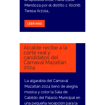
Mendoza por el distrito 1; Xóchitl
Teresa Arzola…
LEER MÁS
15
ENERO,
2024
Alcalde recibe a la
corte real y
candidatos del
Carnaval Mazatlán
2024.
La algarabía del Carnaval
Mazatlán 2024 llenó de alegría,
música y color la Sala de
Cabildo del Palacio Municipal en
una pequeña recepción para la