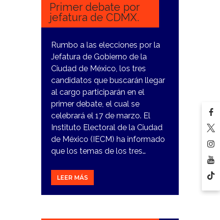
Primer debate por
jefatura de CDMX.
Rumbo a las elecciones por la
Jefatura de Gobierno de la
Ciudad de México, los tres
candidatos que buscarán llegar
al cargo participarán en el
primer debate, el cual se
celebrará el 17 de marzo. El
Instituto Electoral de la Ciudad
de México (IECM) ha informado
que los temas de los tres…
LEER MÁS
23
FEBRERO,
2024