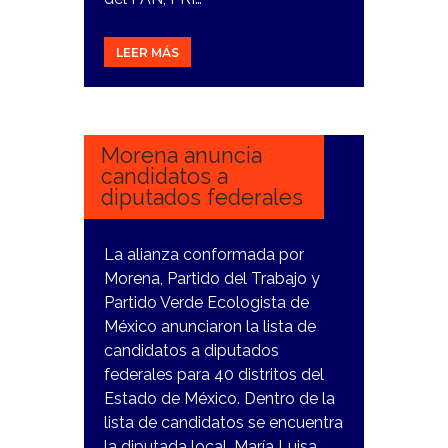
LEER MÁS
15
FEBRERO,
2024
Morena anuncia
candidatos a
diputados federales
La alianza conformada por
Morena, Partido del Trabajo y
Partido Verde Ecologista de
México anunciaron la lista de
candidatos a diputados
federales para 40 distritos del
Estado de México. Dentro de la
lista de candidatos se encuentra
la diputada local, María Luisa