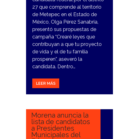
27 que comprende al territorio
de Metepec en el Estado de
México, Olga Pérez Sanabria,
presentó sus propuestas de
campaña “Crearé leyes que
contribuyan a que tu proyecto
de vida y el de tu familia
prosperen”, aseveró la
candidata. Dentro…
LEER MÁS
11
MARZO,
2024
Morena anuncia la
lista de candidatos
a Presidentes
Municipales del