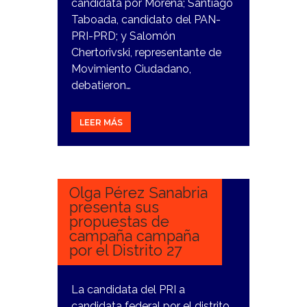
candidata por Morena; Santiago
Taboada, candidato del PAN-
PRI-PRD; y Salomón
Chertorivski, representante de
Movimiento Ciudadano,
debatieron…
LEER MÁS
11
MARZO,
2024
Olga Pérez Sanabria
presenta sus
propuestas de
campaña campaña
por el Distrito 27
La candidata del PRI a
candidata federal por el distrito