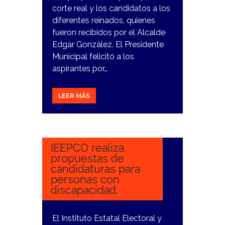
corte real y los candidatos a los
diferentes reinados, quienes
fueron recibidos por el Alcalde
Edgar González. El Presidente
Municipal felicitó a los
aspirantes por…
LEER MÁS
12
ENERO,
2024
IEEPCO realiza
propuestas de
candidaturas para
personas con
discapacidad.
El Instituto Estatal Electoral y