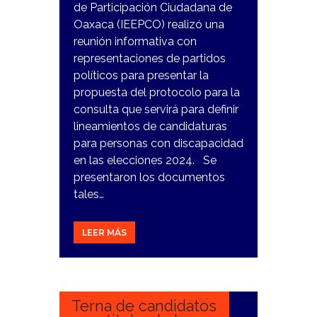
de Participación Ciudadana de
Oaxaca (IEEPCO) realizó una
reunión informativa con
representaciones de partidos
políticos para presentar la
propuesta del protocolo para la
consulta que servirá para definir
lineamientos de candidaturas
para personas con discapacidad
en las elecciones 2024. Se
presentaron los documentos
tales…
LEER MÁS
27
DICIEMBRE,
2023
Terna de candidatos