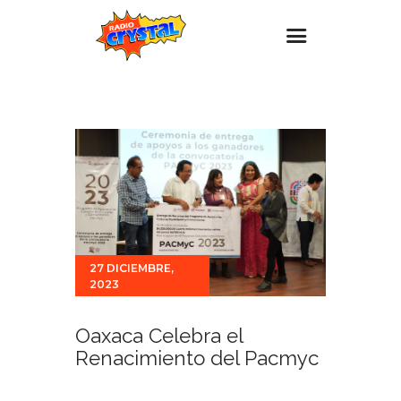
Inicio – Radio Crystal
Estaciones
Eventos
Promociones
Noticias
Para ti
27 DICIEMBRE,
2023
Contacto
Oaxaca Celebra el
Renacimiento del Pacmyc