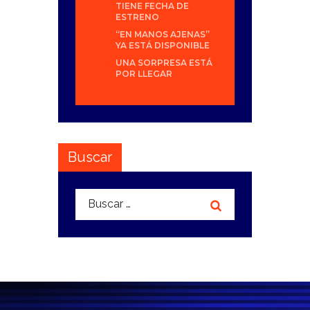
TIENE FECHA DE
ESTRENO
“EN MANOS AJENAS”
YA ESTÁ DISPONIBLE
UNA SORPRESA ESTÁ
POR LLEGAR
Buscar
Buscar: