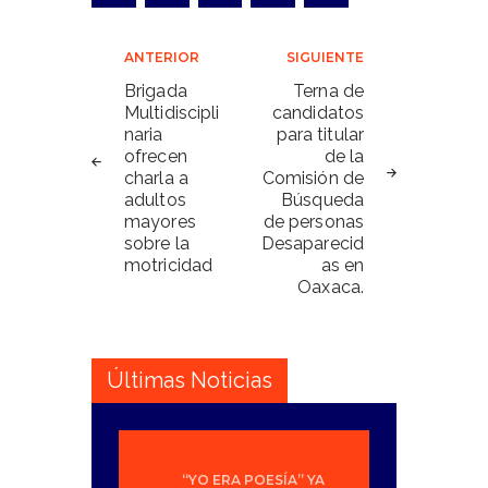
Navegación
ANTERIOR
SIGUIENTE
de
Brigada
Terna de
Multidiscipli
candidatos
entradas
naria
para titular
ofrecen
de la
charla a
Comisión de
adultos
Búsqueda
mayores
de personas
sobre la
Desaparecid
motricidad
as en
Oaxaca.
Últimas Noticias
“YO ERA POESÍA” YA