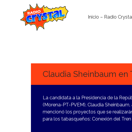
Inicio – Radio Crysta
16
MARZO,
2024
Claudia Sheinbaum en 
La candidata a la Presidencia de la Repú
(Morena-PT-PVEM), Claudia Sheinbaum, a
mencionó los proyectos que se realizarán
para los tabasqueños: Conexión del Tren 