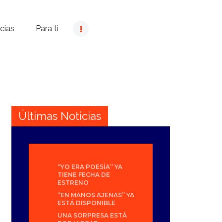
cias
Para ti
Últimas Noticias
“YO ERA POESÍA” YA
TIENE FECHA DE
ESTRENO
“EN MANOS AJENAS” YA
ESTÁ DISPONIBLE
UNA SORPRESA ESTÁ