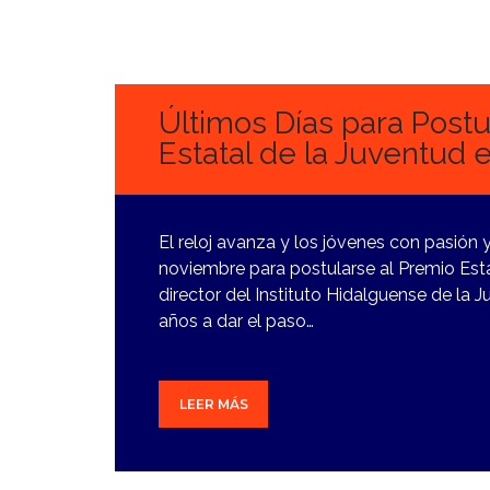
23
NOVIEMBRE,
2023
Últimos Días para Postu
Estatal de la Juventud 
El reloj avanza y los jóvenes con pasión 
noviembre para postularse al Premio Esta
director del Instituto Hidalguense de la J
años a dar el paso…
LEER MÁS