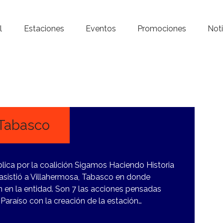
Inicio – Radio Crystal
l
Estaciones
Eventos
Promociones
Noti
Estaciones
Eventos
Promociones
Noticias
Tabasco
Para ti
blica por la coalición Sigamos Haciendo Historia
Contacto
sistió a Villahermosa, Tabasco en donde
 en la entidad. Son 7 las acciones pensadas
Paraíso con la creación de la estación…