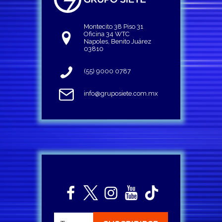
Montecito 38 Piso 31
Oficina 34 WTC
Napoles, Benito Juárez
03810
(55) 9000 0787
info@gruposiete.com.mx