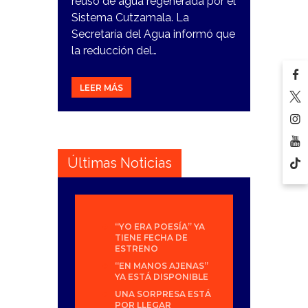
reúso de agua regenerada por el
Sistema Cutzamala. La
Secretaría del Agua informó que
la reducción del…
LEER MÁS
Últimas Noticias
“YO ERA POESÍA” YA
TIENE FECHA DE
ESTRENO
“EN MANOS AJENAS”
YA ESTÁ DISPONIBLE
UNA SORPRESA ESTÁ
POR LLEGAR