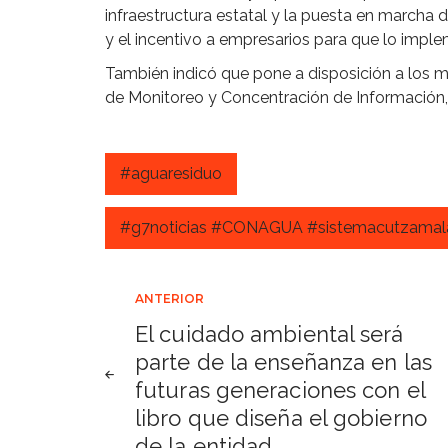
infraestructura estatal y la puesta en marcha
y el incentivo a empresarios para que lo imple
También indicó que pone a disposición a los 
de Monitoreo y Concentración de Información,
#aguaresiduo
#g7noticias #CONAGUA #sistemacutzamal
Navegación
ANTERIOR
El cuidado ambiental será
de
parte de la enseñanza en las
futuras generaciones con el
entradas
libro que diseña el gobierno
de la entidad