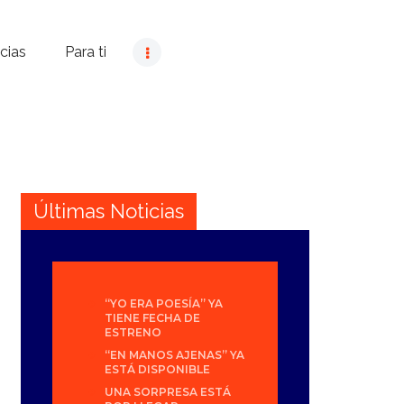
cias
Para ti
Últimas Noticias
“YO ERA POESÍA” YA
TIENE FECHA DE
ESTRENO
“EN MANOS AJENAS” YA
ESTÁ DISPONIBLE
UNA SORPRESA ESTÁ