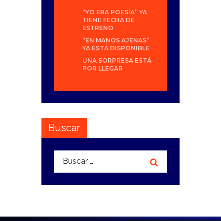
“YO ERA POESÍA” YA
TIENE FECHA DE
ESTRENO
“EN MANOS AJENAS”
YA ESTÁ DISPONIBLE
UNA SORPRESA ESTÁ
POR LLEGAR
Buscar
Buscar: