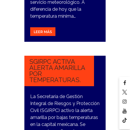
servicio meteorológico. A
diferencia de hoy que la
temperatura mínima…
LEER MÁS
6
NOVIEMBRE,
2023
SGIRPC ACTIVA
ALERTA AMARILLA
POR
TEMPERATURAS.
La Secretaría de Gestión
Integral de Riesgos y Protección
Civil (SGIRPC) activo la alerta
amarilla por bajas temperaturas
en la capital mexicana. Se