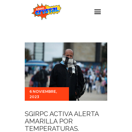
Inicio – Radio Crystal
Estaciones
Eventos
Promociones
Noticias
Para ti
6 NOVIEMBRE,
Contacto
2023
SGIRPC ACTIVA ALERTA
AMARILLA POR
TEMPERATURAS.