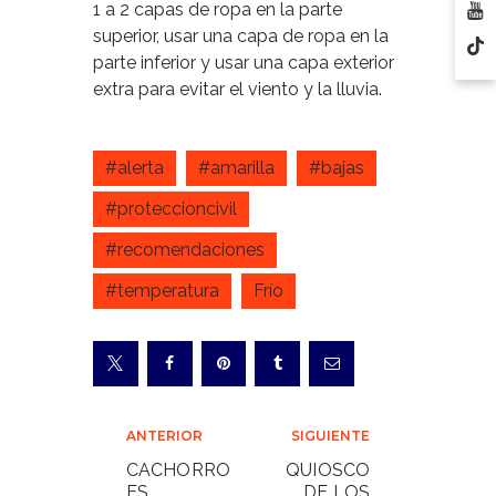
1 a 2 capas de ropa en la parte
superior, usar una capa de ropa en la
parte inferior y usar una capa exterior
extra para evitar el viento y la lluvia.
#alerta
#amarilla
#bajas
#proteccioncivil
#recomendaciones
#temperatura
Frío
Navegación
ANTERIOR
SIGUIENTE
de
CACHORRO
QUIOSCO
ES
DE LOS