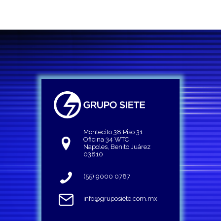
Montecito 38 Piso 31
Oficina 34 WTC
Napoles, Benito Juárez
03810
(55) 9000 0787
info@gruposiete.com.mx