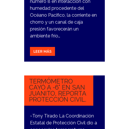
número 8 en interacción con
humedad procedente del
Océano Pacifico, la corriente en
chorro y un canal de caja
presión favorecerán un
ambiente frío…
LEER MÁS
2
NOVIEMBRE,
2023
TERMÓMETRO
CAYÓ A -6° EN SAN
JUANITO, REPORTA
PROTECCIÓN CIVIL.
~Tony Tirado La Coordinación
Estatal de Protección Civil dio a