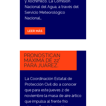
y Xochimilco. La Comisión
Nacional del Agua, a través del
Servicio Meteorológico
Nacional…
LEER MÁS
2
NOVIEMBRE,
2023
PRONOSTICAN
MÁXIMA DE 22°
PARA JUÁREZ.
La Coordinación Estatal de
Protección Civil dio a conocer
que para este jueves 2 de
noviembre la masa de aire ártico
que impulsa al frente frío