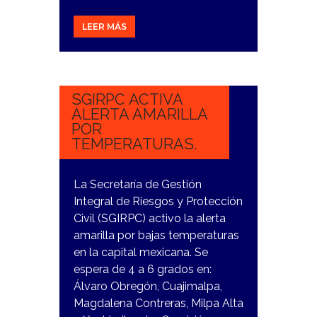
LEER MÁS
6
NOVIEMBRE,
2023
SGIRPC ACTIVA
ALERTA AMARILLA
POR
TEMPERATURAS.
La Secretaría de Gestión
Integral de Riesgos y Protección
Civil (SGIRPC) activo la alerta
amarilla por bajas temperaturas
en la capital mexicana. Se
espera de 4 a 6 grados en:
Álvaro Obregón, Cuajimalpa,
Magdalena Contreras, Milpa Alta