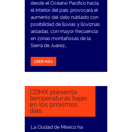
desde el Océano Pacífico hacia
el interior del país, provocará el
aumento del cielo nublado con
posibilidad de lluvias y lloviznas
aisladas, con mayor frecuencia
en zonas montañosas de la
Sierra de Juárez…
LEER MÁS
22
NOVIEMBRE,
2023
CDMX presenta
temperaturas bajas
en los próximos
días.
La Ciudad de México ha