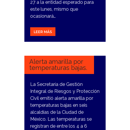
27 a la entidad esperado para
este lunes, mismo que
ocasionará…
LEER MÁS
15
DICIEMBRE,
2023
Alerta amarilla por
temperaturas bajas.
La Secretaría de Gestión
Integral de Riesgos y Protección
Civil emitió alerta amarilla por
temperaturas bajas en seis
alcaldías de la Ciudad de
México. Las temperaturas se
registran de entre los 4 a 6