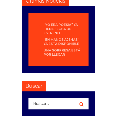
Últimas Noticias
“YO ERA POESÍA” YA
TIENE FECHA DE
ESTRENO
“EN MANOS AJENAS”
YA ESTÁ DISPONIBLE
UNA SORPRESA ESTÁ
POR LLEGAR
Buscar
Buscar: