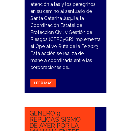
atención a las y los peregrinos
en su camino al santuario de
Santa Catarina Juquila, la
Coordinación Estatal de
Protección Civil y Gestión de
Riesgos (CEPCyGR) implementa
el Operativo Ruta de la Fe 2023.
Esta acción se realiza de
manera coordinada entre las
corporaciones de…
LEER MÁS
9
NOVIEMBRE,
2023
GENERÓ 9
RÉPLICAS SISMO
DE AYER POR LA