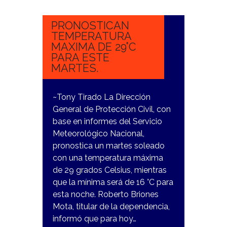
2023
PRONOSTICAN
TEMPERATURA
MAXIMA DE 29°C
PARA ESTE
MARTES.
~Tony Tirado La Dirección
General de Protección Civil, con
base en informes del Servicio
Meteorológico Nacional,
pronostica un martes soleado
con una temperatura máxima
de 29 grados Celsius, mientras
que la mínima será de 16 °C para
esta noche. Roberto Briones
Mota, titular de la dependencia,
informó que para hoy…