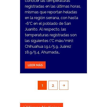
conocer las temperaturas
registradas en las últimas horas,
mismas que reportan heladas
en la región serrana, con hasta
-6°C en el poblado de San
Juanito. Al respecto, las
temperaturas registradas son
las siguientes (°C máx/min):
Chihuahua 19.1/5.9, Juárez
18.9/5.4, Ahumada…
LEER MÁS
Paginación
PAGE
1
PAGE
2
de
entradas