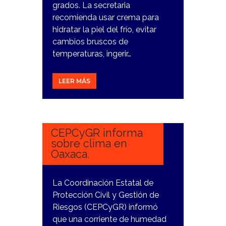
grados. La secretaria
recomienda usar crema para
hidratar la piel del frío, evitar
cambios bruscos de
temperaturas, ingerir…
LEER MÁS
14
DICIEMBRE,
2023
CEPCyGR informa
sobre clima en
Oaxaca.
La Coordinación Estatal de
Protección Civil y Gestión de
Riesgos (CEPCyGR) informó
que una corriente de humedad