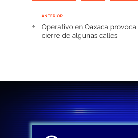
Navegación
ANTERIOR
Operativo en Oaxaca provoca
de
cierre de algunas calles.
entradas