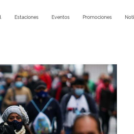
Inicio – Radio Crystal
l
Estaciones
Eventos
Promociones
Noti
Estaciones
Eventos
Promociones
Noticias
Para ti
Contacto