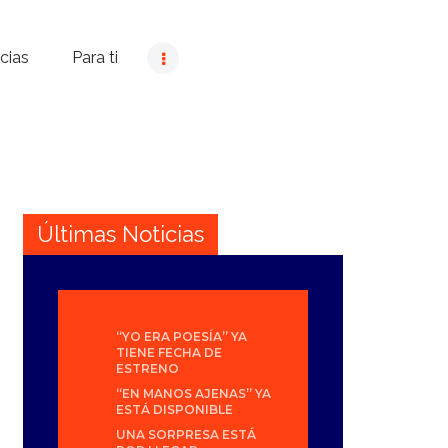
cias
Para ti
Últimas Noticias
“YO ERA POESÍA” YA
TIENE FECHA DE
ESTRENO
“EN MANOS AJENAS” YA
ESTÁ DISPONIBLE
UNA SORPRESA ESTÁ