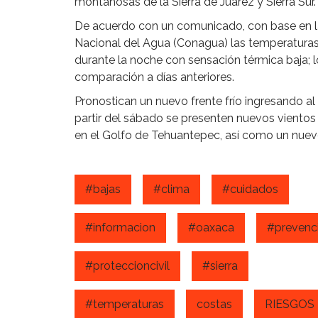
montañosas de la Sierra de Juárez y Sierra Sur.
De acuerdo con un comunicado, con base en l
Nacional del Agua (Conagua) las temperaturas
durante la noche con sensación térmica baja; l
comparación a días anteriores.
Pronostican un nuevo frente frío ingresando a
partir del sábado se presenten nuevos vientos 
en el Golfo de Tehuantepec, así como un nuev
#bajas
#clima
#cuidados
#informacion
#oaxaca
#prevenc
#proteccioncivil
#sierra
#temperaturas
costas
RIESGOS