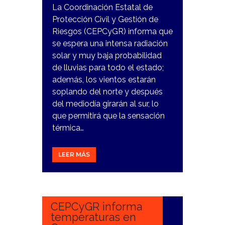
La Coordinación Estatal de
Protección Civil y Gestión de
Riesgos (CEPCyGR) informa que
se espera una intensa radiación
solar y muy baja probabilidad
de lluvias para todo el estado;
además, los vientos estarán
soplando del norte y después
del mediodía girarán al sur, lo
que permitirá que la sensación
térmica…
LEER MÁS
19
FEBRERO,
2024
CEPCyGR informa
temperaturas en