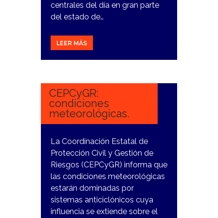
centrales del día en gran parte
del estado de…
LEER MÁS
8
MARZO,
2024
CEPCyGR:
condiciones
meteorológicas.
La Coordinación Estatal de
Protección Civil y Gestión de
Riesgos (CEPCyGR) informa que
las condiciones meteorológicas
estarán dominadas por
sistemas anticiclónicos cuya
influencia se extiende sobre el