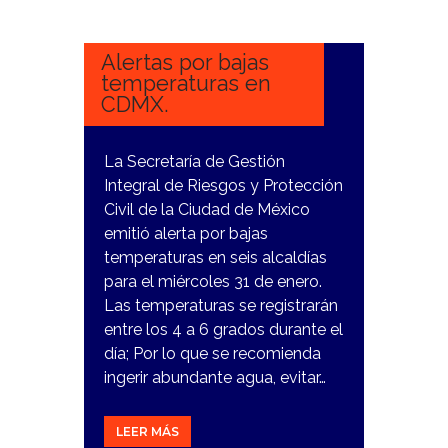
ENERO,
2024
Alertas por bajas
temperaturas en
CDMX.
La Secretaría de Gestión
Integral de Riesgos y Protección
Civil de la Ciudad de México
emitió alerta por bajas
temperaturas en seis alcaldías
para el miércoles 31 de enero.
Las temperaturas se registrarán
entre los 4 a 6 grados durante el
día; Por lo que se recomienda
ingerir abundante agua, evitar…
LEER MÁS