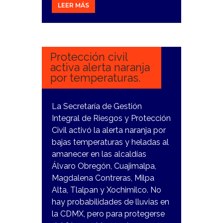
LEER MÁS
29
DICIEMBRE,
2023
Protección civil
activa alerta naranja
por temperaturas.
La Secretaría de Gestión
Integral de Riesgos y Protección
Civil activó la alerta naranja por
bajas temperaturas y heladas al
amanecer en las alcaldías
Álvaro Obregón, Cuajimalpa,
Magdalena Contreras, Milpa
Alta, Tlalpan y Xochimilco. No
hay probabilidades de lluvias en
la CDMX, pero para protegerse