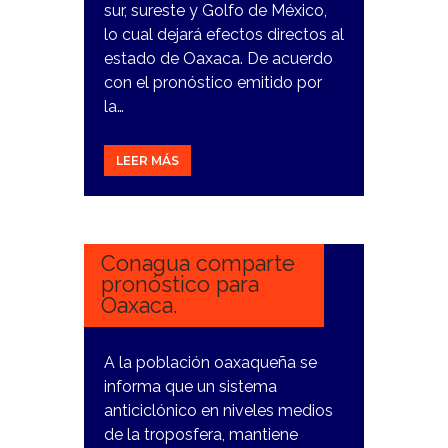
sur, sureste y Golfo de México,
lo cual dejará efectos directos al
estado de Oaxaca. De acuerdo
con el pronóstico emitido por
la…
LEER MÁS
4
MARZO,
2024
Conagua comparte
pronóstico para
Oaxaca.
A la población oaxaqueña se
informa que un sistema
anticiclónico en niveles medios
de la troposfera, mantiene