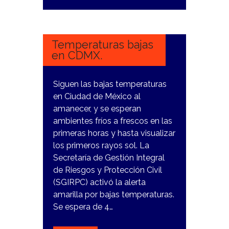
11
ENERO,
2024
Temperaturas bajas
en CDMX.
Siguen las bajas temperaturas
en Ciudad de México al
amanecer, y se esperan
ambientes fríos a frescos en las
primeras horas y hasta visualizar
los primeros rayos sol. La
Secretaría de Gestión Integral
de Riesgos y Protección Civil
(SGIRPC) activó la alerta
amarilla por bajas temperaturas.
Se espera de 4…