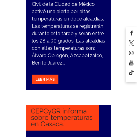
Civil de la Ciudad de México
activó una alerta por altas
temperaturas en doce alcaldías.
Las temperaturas se registrarán
durante esta tarde y serán entre
los 28 a 30 grados. Las alcaldías
con altas temperaturas son:
Álvaro Obregón, Azcapotzalco,
Benito Juárez,…
LEER MÁS
26
FEBRERO,
2024
CEPCyGR informa
sobre temperaturas
en Oaxaca.