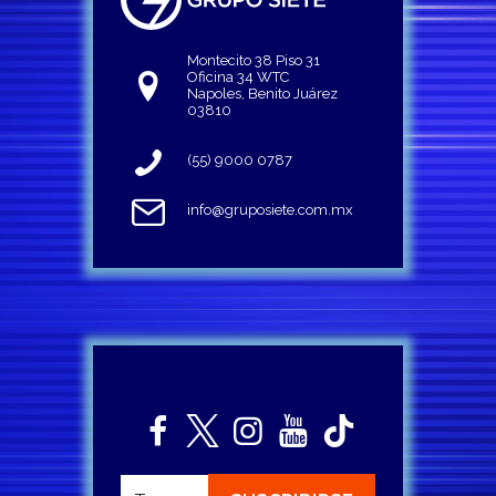
Montecito 38 Piso 31
Oficina 34 WTC
Napoles, Benito Juárez
03810
(55) 9000 0787
info@gruposiete.com.mx