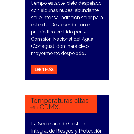
tiempo estable, cielo despejado
con algunas nubes, abundante
sol e intensa radiación solar para
este día. De acuerdo con el
pronóstico emitido por la
Comisión Nacional del Agua
(Conagua), dominará cielo
mayormente despejado…
LEER MÁS
29
FEBRERO,
2024
Temperaturas altas
en CDMX.
La Secretaría de Gestión
Integral de Riesgos y Protección