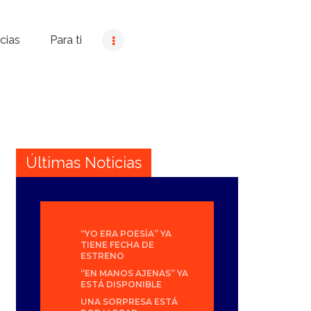
cias
Para ti
Últimas Noticias
“YO ERA POESÍA” YA
TIENE FECHA DE
ESTRENO
“EN MANOS AJENAS” YA
ESTÁ DISPONIBLE
UNA SORPRESA ESTÁ