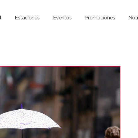
Inicio – Radio Crystal
l
Estaciones
Eventos
Promociones
Noti
Estaciones
Eventos
Promociones
Noticias
Para ti
Contacto