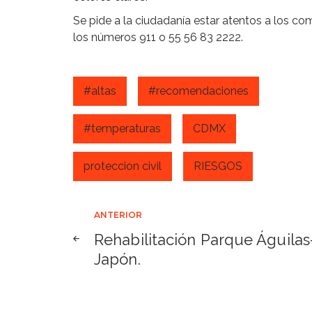
Se pide a la ciudadanía estar atentos a los co
los números 911 o 55 56 83 2222.
#altas
#recomendaciones
#temperaturas
CDMX
proteccion civil
RIESGOS
Navegación
ANTERIOR
Rehabilitación Parque Águilas
de
Japón.
entradas