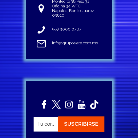
Montecito 38 Piso 31
Oficina 34 WTC
Napoles, Benito Juárez
03810
(55) 9000 0787
info@gruposiete.com.mx