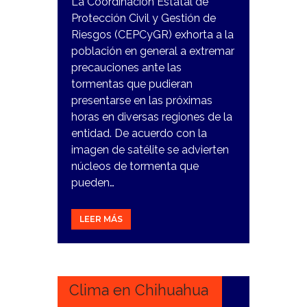
La Coordinación Estatal de
Protección Civil y Gestión de
Riesgos (CEPCyGR) exhorta a la
población en general a extremar
precauciones ante las
tormentas que pudieran
presentarse en las próximas
horas en diversas regiones de la
entidad. De acuerdo con la
imagen de satélite se advierten
núcleos de tormenta que
pueden…
LEER MÁS
13
MARZO,
2024
Clima en Chihuahua