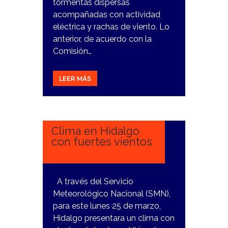
tormentas dispersas
acompañadas con actividad
eléctrica y rachas de viento. Lo
anterior, de acuerdo con la
Comisión…
LEER MÁS
25
MARZO,
2024
Clima en Hidalgo
con fuertes vientos
A través del Servicio
Meteorológico Nacional (SMN),
para este lunes 25 de marzo,
Hidalgo presentara un clima con