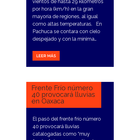
vientos de hasta 29 kilómetros
por hora (km/h) en la gran
mayoría de regiones, al igual
como altas temperaturas. En
Pachuca se contara con cielo
despejado y con la mínima…
LEER MÁS
19
MARZO,
2024
Frente Frío número
40 provocará lluvias
en Oaxaca
El pasó del frente frío número
40 provocará lluvias
catalogadas como “muy