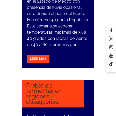
en el Estado de México con
presencia de lluvia ocasional,
esto debido al paso del Frente
Frío número 40 por la República.
Esta semana se esperan
temperaturas máximas de 35 a
40 grados con rachas de viento
de 40 a 60 kilómetros por…
LEER MÁS
15
MARZO,
2024
Probables
tormentas en
regiones
Oaxaqueñas.