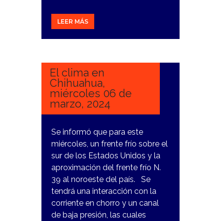
LEER MÁS
6
MARZO,
2024
El clima en
Chihuahua,
miércoles 06 de
marzo, 2024
Se informó que para este
miércoles, un frente frío sobre el
sur de los Estados Unidos y la
aproximación del frente frío N.
39 al noroeste del país. Se
tendrá una interacción con la
corriente en chorro y un canal
de baja presión, las cuales