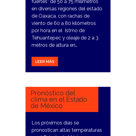
fuertes” de 50 a 75 milímetros
en diversas regiones del estado
de Oaxaca, con rachas de
viento de 60 a 80 kilómetros
por hora en el Istmo de
Tehuantepec y oleaje de 2 a 3
metros de altura en…
LEER MÁS
19
MARZO,
2024
Pronóstico del
clima en el Estado
de México
Los próximos días se
pronostican altas temperaturas