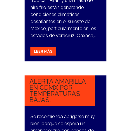
tropical “Pilar” y una masa de
aire frío están generando
condiciones climáticas
desafiantes en el sureste de
México, particularmente en los
estados de Veracruz, Oaxaca,…
LEER MÁS
1
NOVIEMBRE,
2023
ALERTA AMARILLA
EN CDMX POR
TEMPERATURAS
BAJAS.
Se recomienda abrigarse muy
bien, porque se espera un
amanecer frío con bancos de