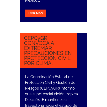
México,…
LEER MÁS
16
OCTUBRE,
2023
CEPCyGR
CONVOCA A
EXTREMAR
PRECAUCIONES EN
PROTECCIÓN CIVIL
POR CLIMA.
La Coordinación Estatal de
Protección Civil y Gestión de
Riesgos (CEPCyGR) informó
que el potencial ciclón tropical
Dieciséis-E mantiene su
trayectoria hacia el estado de