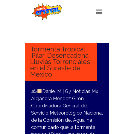
1
NOVIEMBRE,
Inicio – Radio Crystal
2023
Estaciones
Tormenta Tropical
‘Pilar’ Desencadena
Eventos
Lluvias Torrenciales
en el Sureste de
Promociones
México
Noticias
Para ti
✍
Daniel M | G7 Noticias Mx
Alejandra Méndez Girón,
Contacto
Coordinadora General del
Servicio Meteorológico Nacional
de la Comisión del Agua, ha
comunicado que la tormenta