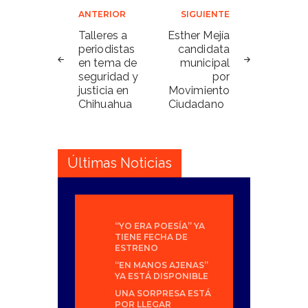
Navegación
ANTERIOR
SIGUIENTE
de
Talleres a
Esther Mejía
periodistas
candidata
entradas
en tema de
municipal
seguridad y
por
justicia en
Movimiento
Chihuahua
Ciudadano
Últimas Noticias
“YO ERA POESÍA” YA
TIENE FECHA DE
ESTRENO
“EN MANOS AJENAS”
YA ESTÁ DISPONIBLE
UNA SORPRESA ESTÁ
POR LLEGAR