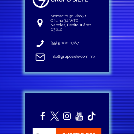
Montecito 38 Piso 31
Oficina 34 WTC
Napoles, Benito Juárez
03810
(55) 9000 0787
info@gruposiete.com.mx