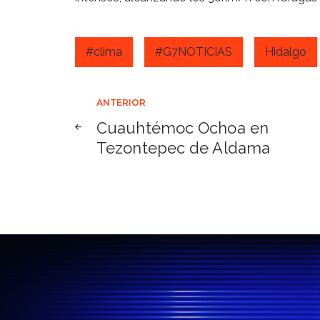
#clima
#G7NOTICIAS
Hidalgo
Navegación
ANTERIOR
Cuauhtémoc Ochoa en
de
Tezontepec de Aldama
entradas