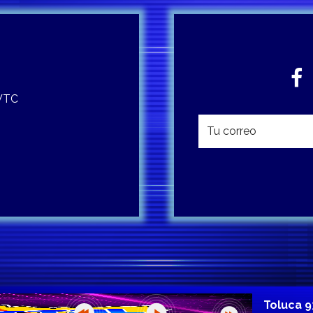
 WTC
Toluca 9