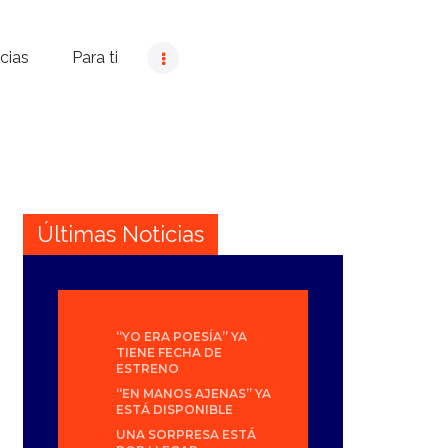
cias
Para ti
Últimas Noticias
“YO ERA POESÍA” YA
TIENE FECHA DE
ESTRENO
“EN MANOS AJENAS” YA
ESTÁ DISPONIBLE
UNA SORPRESA ESTÁ