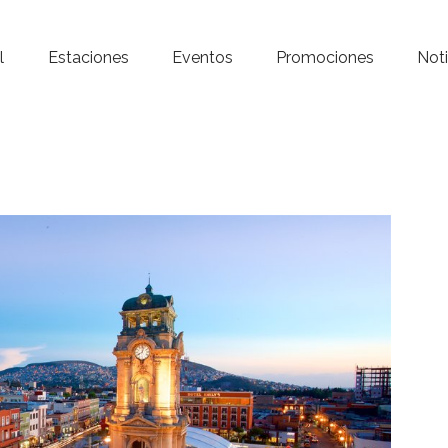
Inicio – Radio Crystal
l
Estaciones
Eventos
Promociones
Noti
Estaciones
Eventos
Promociones
Noticias
Para ti
Contacto