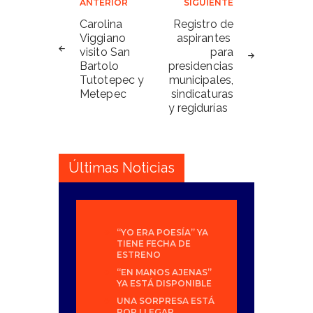
Navegación
ANTERIOR
SIGUIENTE
de
Carolina
Registro de
Viggiano
aspirantes
entradas
visito San
para
Bartolo
presidencias
Tutotepec y
municipales,
Metepec
sindicaturas
y regidurías
Últimas Noticias
“YO ERA POESÍA” YA
TIENE FECHA DE
ESTRENO
“EN MANOS AJENAS”
YA ESTÁ DISPONIBLE
UNA SORPRESA ESTÁ
POR LLEGAR