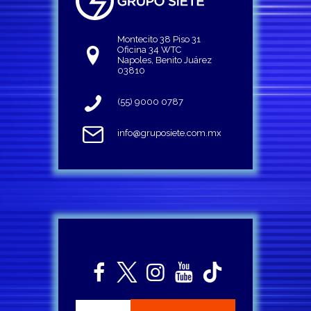
Montecito 38 Piso 31
Oficina 34 WTC
Napoles, Benito Juárez
03810
(55) 9000 0787
info@gruposiete.com.mx