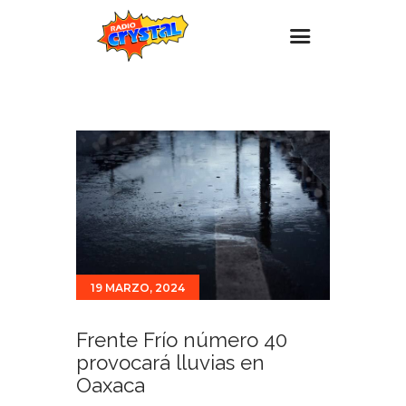
Inicio – Radio Crystal
Estaciones
Eventos
Promociones
Noticias
Para ti
19 MARZO, 2024
Contacto
Frente Frío número 40
provocará lluvias en
Oaxaca