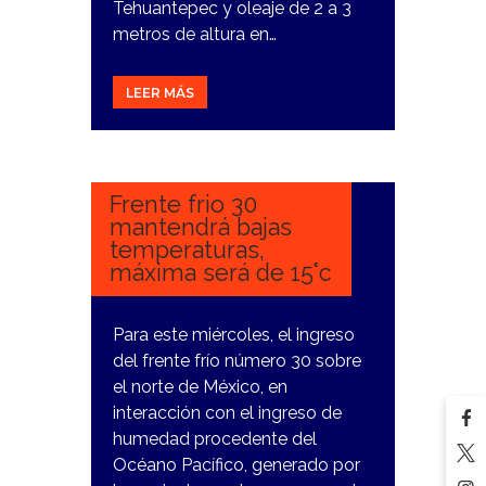
Tehuantepec y oleaje de 2 a 3
metros de altura en…
LEER MÁS
25
ENERO,
2024
Frente frio 30
mantendrá bajas
temperaturas,
máxima será de 15°c
Para este miércoles, el ingreso
del frente frío número 30 sobre
el norte de México, en
interacción con el ingreso de
humedad procedente del
Océano Pacífico, generado por