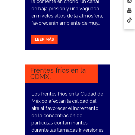
la corriente en chorro, un canal
de baja presión y una vaguada
en niveles altos de la atmósfera,
favorecerán ambiente de muy…
LEER MÁS
2
DICIEMBRE,
2023
Frentes fríos en la
CDMX.
Los frentes fríos en la Ciudad de
México afectan la calidad del
aire al favorecer el incremento
de la concentración de
partículas contaminantes
durante las llamadas inversiones