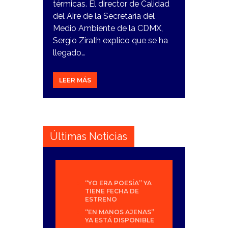
térmicas. El director de Calidad
del Aire de la Secretaría del
Medio Ambiente de la CDMX,
Sergio Zirath explico que se ha
llegado…
LEER MÁS
Últimas Noticias
“YO ERA POESÍA” YA
TIENE FECHA DE
ESTRENO
“EN MANOS AJENAS”
YA ESTÁ DISPONIBLE