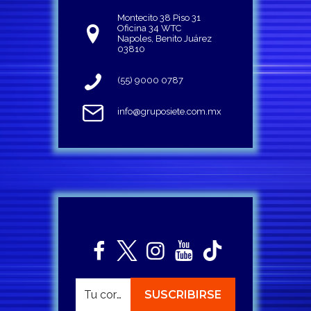
Montecito 38 Piso 31
Oficina 34 WTC
Napoles, Benito Juárez
03810
(55) 9000 0787
info@gruposiete.com.mx