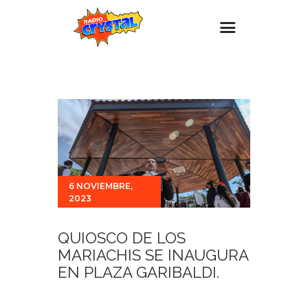
Inicio – Radio Crystal
Estaciones
Eventos
Promociones
Noticias
6 NOVIEMBRE,
2023
Para ti
Contacto
QUIOSCO DE LOS
MARIACHIS SE INAUGURA
EN PLAZA GARIBALDI.