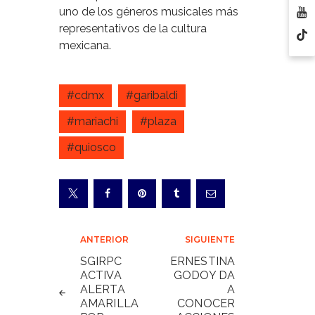
uno de los géneros musicales más
representativos de la cultura
mexicana.
#cdmx
#garibaldi
#mariachi
#plaza
#quiosco
Navegación
ANTERIOR
SIGUIENTE
de
SGIRPC
ERNESTINA
ACTIVA
GODOY DA
entradas
ALERTA
A
AMARILLA
CONOCER