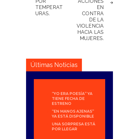
POR
ACCIONES
TEMPERAT
EN
URAS.
CONTRA
DE LA
VIOLENCIA
HACIA LAS
MUJERES.
Últimas Noticias
“YO ERA POESÍA” YA
TIENE FECHA DE
ESTRENO
“EN MANOS AJENAS”
YA ESTÁ DISPONIBLE
UNA SORPRESA ESTÁ
POR LLEGAR