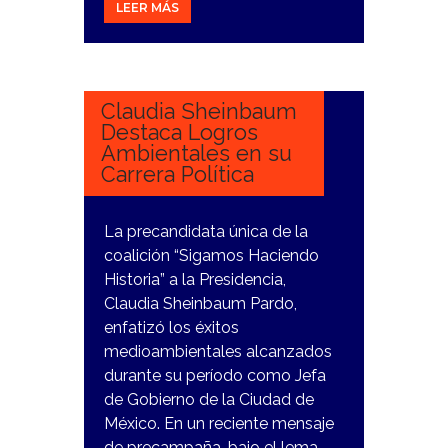
LEER MÁS
1
ENERO,
2024
Claudia Sheinbaum
Destaca Logros
Ambientales en su
Carrera Política
La precandidata única de la
coalición “Sigamos Haciendo
Historia” a la Presidencia,
Claudia Sheinbaum Pardo,
enfatizó los éxitos
medioambientales alcanzados
durante su período como Jefa
de Gobierno de la Ciudad de
México. En un reciente mensaje
de precampaña, bajo el lema