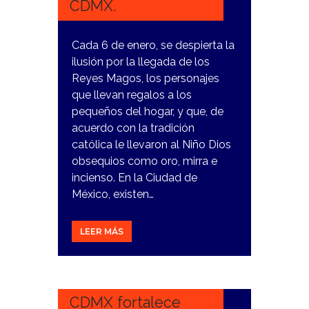
CDMX.
Cada 6 de enero, se despierta la
ilusión por la llegada de los
Reyes Magos, los personajes
que llevan regalos a los
pequeños del hogar, y que, de
acuerdo con la tradición
católica le llevaron al Niño Dios
obsequios como oro, mirra e
incienso. En la Ciudad de
México, existen…
LEER MÁS
2
ENERO,
2024
CDMX fortalece