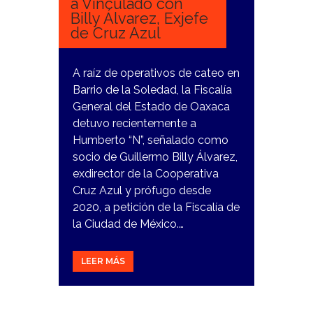
a Vinculado con
Billy Álvarez, Exjefe
de Cruz Azul
A raíz de operativos de cateo en
Barrio de la Soledad, la Fiscalía
General del Estado de Oaxaca
detuvo recientemente a
Humberto “N”, señalado como
socio de Guillermo Billy Álvarez,
exdirector de la Cooperativa
Cruz Azul y prófugo desde
2020, a petición de la Fiscalía de
la Ciudad de México.…
LEER MÁS
3
ENERO,
2024