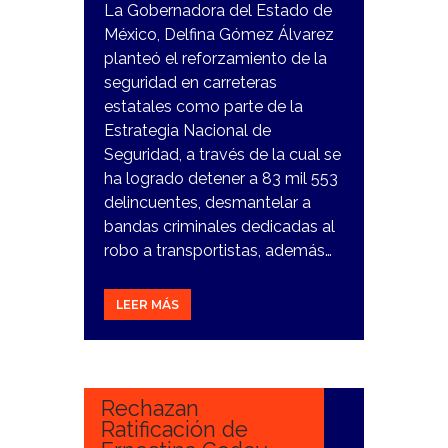
La Gobernadora del Estado de
México, Delfina Gómez Álvarez
planteó el reforzamiento de la
seguridad en carreteras
estatales como parte de la
Estrategia Nacional de
Seguridad, a través de la cual se
ha logrado detener a 83 mil 553
delincuentes, desmantelar a
bandas criminales dedicadas al
robo a transportistas, además…
LEER MÁS
8
ENERO,
2024
Rechazan
Ratificación de