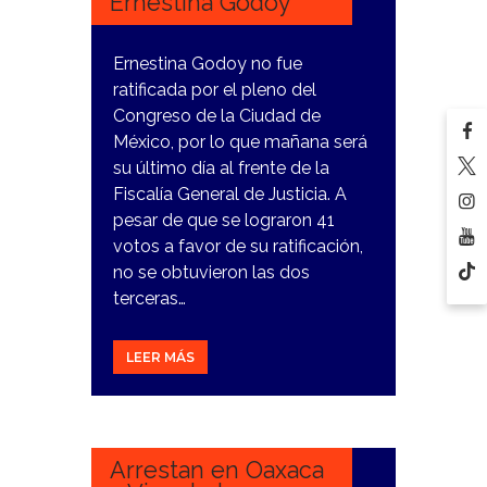
Ernestina Godoy
Ernestina Godoy no fue
ratificada por el pleno del
Congreso de la Ciudad de
México, por lo que mañana será
su último día al frente de la
Fiscalía General de Justicia. A
pesar de que se lograron 41
votos a favor de su ratificación,
no se obtuvieron las dos
terceras…
LEER MÁS
3
ENERO,
2024
Arrestan en Oaxaca