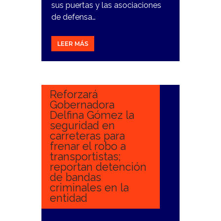
sus puertas y las asociaciones
de defensa…
LEER MÁS
26
ENERO,
2024
Reforzará
Gobernadora
Delfina Gómez la
seguridad en
carreteras para
frenar el robo a
transportistas;
reportan detención
de bandas
criminales en la
entidad