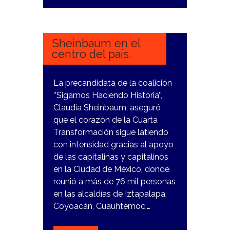
2
ENERO,
2024
Sheinbaum en el
centro del país.
La precandidata de la coalición
‘’Sigamos Haciendo Historia’’,
Claudia Sheinbaum, aseguró
que el corazón de la Cuarta
Transformación sigue latiendo
con intensidad gracias al apoyo
de las capitalinas y capitalinos
en la Ciudad de México, donde
reunió a más de 76 mil personas
en las alcaldías de Iztapalapa,
Coyoacán, Cuauhtémoc,…