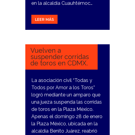
en la alcaldía Cuauhtémoc…
LEER MÁS
31
ENERO,
2024
Vuelven a
suspender corridas
de toros en CDMX.
La asociación civil “Todas y
Todos por Amor a los Toros”
logró mediante un amparo que
una jueza suspenda las corridas
de toros en la Plaza México.
Apenas el domingo 28 de enero
la Plaza México, ubicada en la
alcaldía Benito Juárez, reabrió