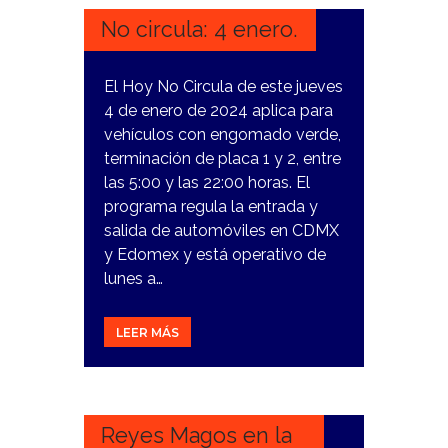
No circula: 4 enero.
El Hoy No Circula de este jueves
4 de enero de 2024 aplica para
vehículos con engomado verde,
terminación de placa 1 y 2, entre
las 5:00 y las 22:00 horas. El
programa regula la entrada y
salida de automóviles en CDMX
y Edomex y está operativo de
lunes a…
LEER MÁS
3
ENERO,
2024
Reyes Magos en la