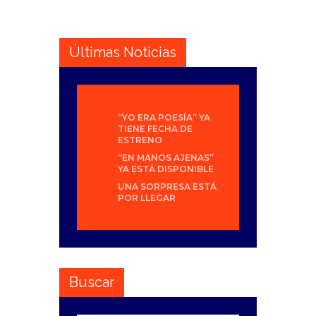
Últimas Noticias
“YO ERA POESÍA” YA
TIENE FECHA DE
ESTRENO
“EN MANOS AJENAS”
YA ESTÁ DISPONIBLE
UNA SORPRESA ESTÁ
POR LLEGAR
Buscar