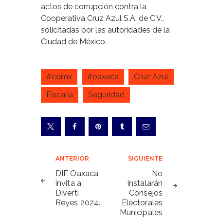
actos de corrupción contra la
Cooperativa Cruz Azul S.A. de C.V.,
solicitadas por las autoridades de la
Ciudad de México.
#cdmx
#oaxaca
Cruz Azul
Fiscalía
Seguridad
Navegación
ANTERIOR
SIGUIENTE
de
DIF Oaxaca
No
invita a
Instalarán
entradas
Diverti
Consejos
Reyes 2024.
Electorales
Municipales