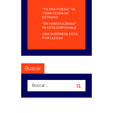
“YO ERA POESÍA” YA
TIENE FECHA DE
ESTRENO
“EN MANOS AJENAS”
YA ESTÁ DISPONIBLE
UNA SORPRESA ESTÁ
POR LLEGAR
Buscar
Buscar: