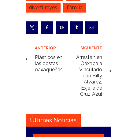
diverti-reyes
Familia
Navegación
ANTERIOR
SIGUIENTE
de
Plásticos en
Arrestan en
las costas
Oaxaca a
entradas
oaxaqueñas.
Vinculado
con Billy
Álvarez,
Exjefe de
Cruz Azul
Últimas Noticias