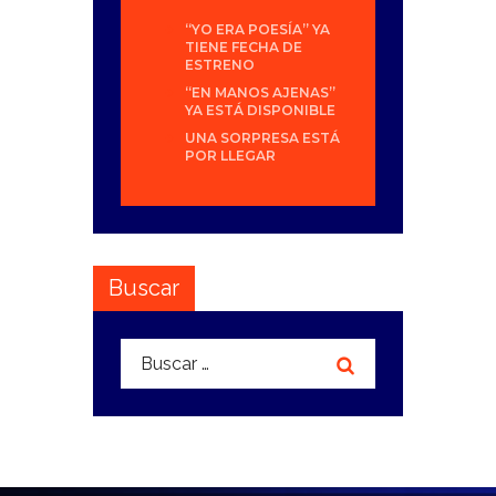
“YO ERA POESÍA” YA
TIENE FECHA DE
ESTRENO
“EN MANOS AJENAS”
YA ESTÁ DISPONIBLE
UNA SORPRESA ESTÁ
POR LLEGAR
Buscar
Buscar: