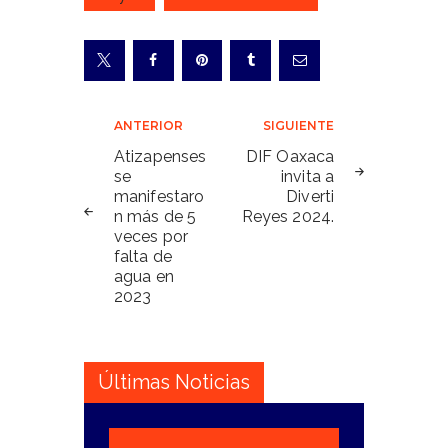
Navegación
ANTERIOR
SIGUIENTE
de
Atizapenses
DIF Oaxaca
se
invita a
entradas
manifestaro
Diverti
n más de 5
Reyes 2024.
veces por
falta de
agua en
2023
Últimas Noticias