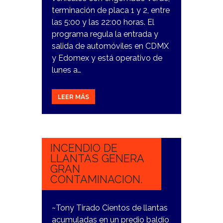
terminación de placa 1 y 2, entre
las 5:00 y las 22:00 horas. El
programa regula la entrada y
salida de automóviles en CDMX
y Edomex y está operativo de
lunes a…
LEER MÁS
28
NOVIEMBRE,
2023
INCENDIO DE
LLANTAS GENERA
GRAN
CONTAMINACION.
~Tony Tirado Cientos de llantas
acumuladas en un predio baldío