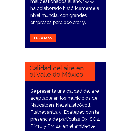
mal gestionados al año. “WWF
ha colaborado históricamente a
nivel mundial con grandes
empresas para acelerar y…
LEER MÁS
11
MARZO,
2024
Calidad del aire en
el Valle de México
Se presenta una calidad del aire
aceptable en los municipios de
Naucalpan, Nezahualcóyotl,
Tlalnepantla y Ecatepec con la
presencia de partículas O3, SO2,
PM10 y PM 2.5 en el ambiente.