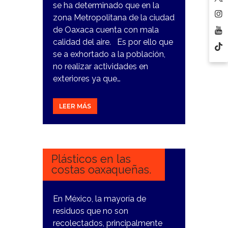
se ha determinado que en la
zona Metropolitana de la ciudad
de Oaxaca cuenta con mala
calidad del aire. Es por ello que
se a exhortado a la población,
no realizar actividades en
exteriores ya que…
LEER MÁS
3
ENERO,
2024
Plásticos en las
costas oaxaqueñas.
En México, la mayoría de
residuos que no son
recolectados, principalmente