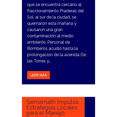
que se encuentra cercano al
fraccionamiento Praderas del
Sol, al sur de la ciudad, se
quemaron esta mañana y
causaron una gran
contaminación al medio
ambiente. Personal de
Bomberos acudió hasta la
prolongacion de la avenida De
las Torres y…
LEER MÁS
28
NOVIEMBRE,
2023
Semarnath Impulsa
Estrategias Locales
para el Manejo