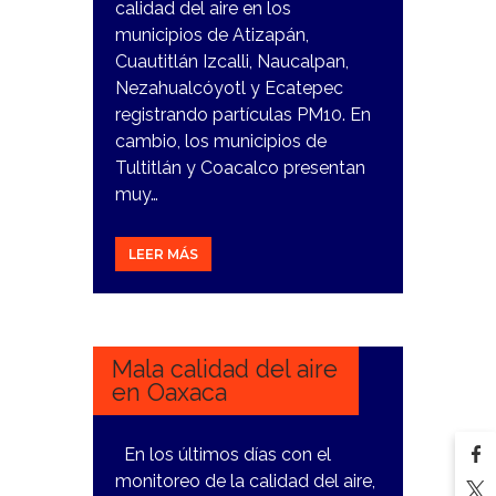
calidad del aire en los
municipios de Atizapán,
Cuautitlán Izcalli, Naucalpan,
Nezahualcóyotl y Ecatepec
registrando partículas PM10. En
cambio, los municipios de
Tultitlán y Coacalco presentan
muy…
LEER MÁS
4
MARZO,
2024
Mala calidad del aire
en Oaxaca
En los últimos días con el
monitoreo de la calidad del aire,