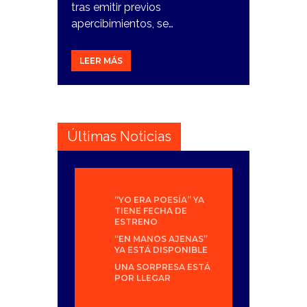
tras emitir previos
apercibimientos, se…
LEER MÁS
Últimas Noticias
“YO ERA POESÍA” YA
TIENE FECHA DE
ESTRENO
“EN MANOS AJENAS”
YA ESTÁ DISPONIBLE
UNA SORPRESA ESTÁ
POR LLEGAR