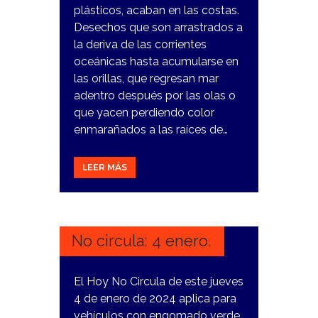
plásticos, acaban en las costas.
Desechos que son arrastrados a
la deriva de las corrientes
oceánicas hasta acumularse en
las orillas, que regresan mar
adentro después por las olas o
que yacen perdiendo color
enmarañados a las raíces de…
LEER MÁS
3
ENERO,
2024
No circula: 4 enero.
El Hoy No Circula de este jueves
4 de enero de 2024 aplica para
vehículos con engomado verde,