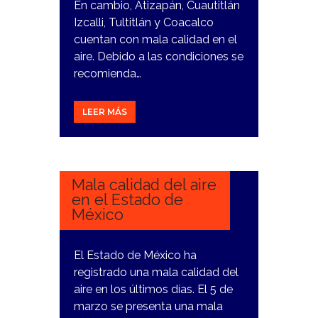
En cambio, Atizapán, Cuautitlán
Izcalli, Tultitlán y Coacalco
cuentan con mala calidad en el
aire. Debido a las condiciones se
recomienda…
LEER MÁS
5
MARZO,
2024
Mala calidad del aire
en el Estado de
México
El Estado de México ha
registrado una mala calidad del
aire en los últimos días. El 5 de
marzo se presenta una mala