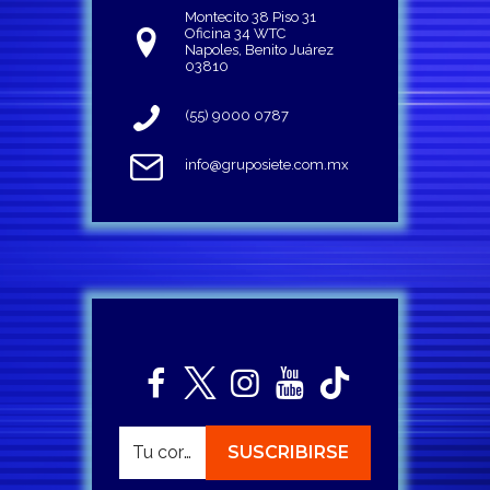
Montecito 38 Piso 31
Oficina 34 WTC
Napoles, Benito Juárez
03810
(55) 9000 0787
info@gruposiete.com.mx