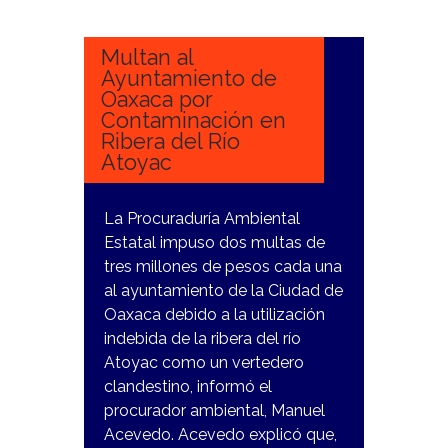
NOVIEMBRE,
2023
Multan al
Ayuntamiento de
Oaxaca por
Contaminación en
Ribera del Río
Atoyac
La Procuraduría Ambiental
Estatal impuso dos multas de
tres millones de pesos cada una
al ayuntamiento de la Ciudad de
Oaxaca debido a la utilización
indebida de la ribera del río
Atoyac como un vertedero
clandestino, informó el
procurador ambiental, Manuel
Acevedo. Acevedo explicó que,