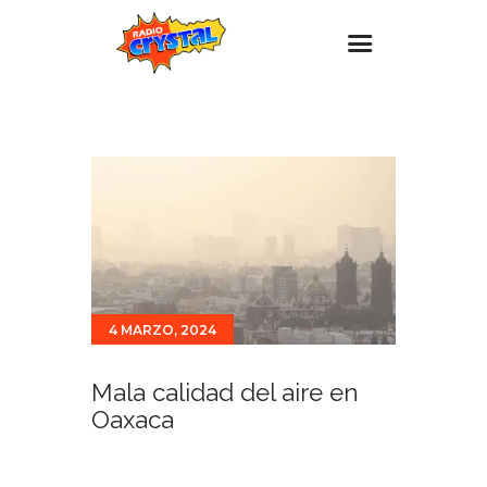
Inicio – Radio Crystal
Estaciones
Eventos
Promociones
Noticias
Para ti
4 MARZO, 2024
Contacto
Mala calidad del aire en
Oaxaca