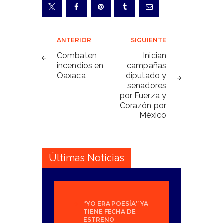
Navegación
ANTERIOR
SIGUIENTE
de
Combaten
Inician
incendios en
campañas
entradas
Oaxaca
diputado y
senadores
por Fuerza y
Corazón por
México
Últimas Noticias
“YO ERA POESÍA” YA
TIENE FECHA DE
ESTRENO