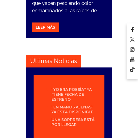
que yacen perdiendo color
enmarañados a las raíces de…
LEER MÁS
Últimas Noticias
“YO ERA POESÍA” YA
TIENE FECHA DE
ESTRENO
“EN MANOS AJENAS”
YA ESTÁ DISPONIBLE
UNA SORPRESA ESTÁ
POR LLEGAR