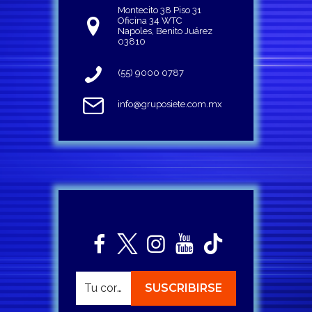
Montecito 38 Piso 31
Oficina 34 WTC
Napoles, Benito Juárez
03810
(55) 9000 0787
info@gruposiete.com.mx