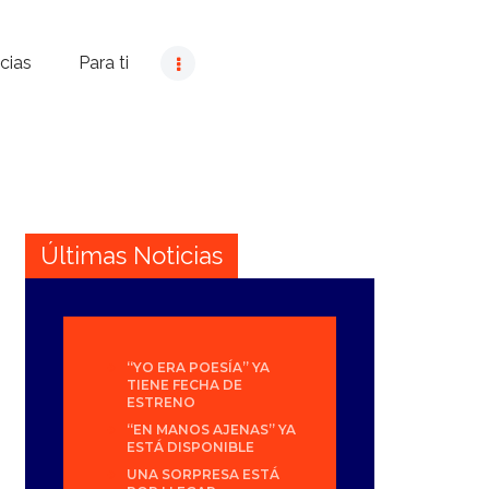
cias
Para ti
Últimas Noticias
“YO ERA POESÍA” YA
TIENE FECHA DE
ESTRENO
“EN MANOS AJENAS” YA
ESTÁ DISPONIBLE
UNA SORPRESA ESTÁ