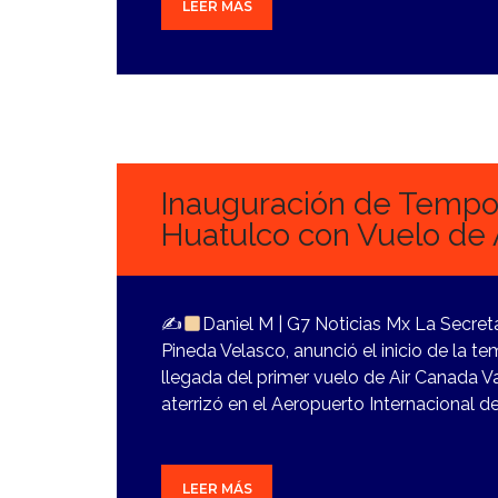
LEER MÁS
8
NOVIEMBRE,
2023
Inauguración de Tempor
Huatulco con Vuelo de 
✍
Daniel M | G7 Noticias Mx La Secre
Pineda Velasco, anunció el inicio de la 
llegada del primer vuelo de Air Canada Va
aterrizó en el Aeropuerto Internacional d
LEER MÁS