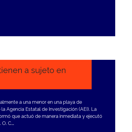
ienen a sujeto en
almente a una menor en una playa de
la Agencia Estatal de Investigación (AEI). La
nformó que actuó de manera inmediata y ejecutó
 O. C.…