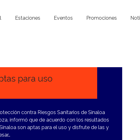
Inicio – Radio Crystal
l
Estaciones
Eventos
Promociones
Noti
Estaciones
Eventos
Promociones
Noticias
ptas para uso
Para ti
Contacto
Protección contra Riesgos Sanitarios de Sinaloa
, informó que de acuerdo con los resultados
inaloa son aptas para el uso y disfrute de las y
esar…