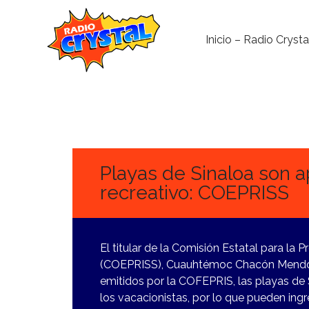
Inicio – Radio Crysta
27
MARZO,
2024
Playas de Sinaloa son a
recreativo: COEPRISS
El titular de la Comisión Estatal para la 
(COEPRISS), Cuauhtémoc Chacón Mendoza
emitidos por la COFEPRIS, las playas de S
los vacacionistas, por lo que pueden ingr