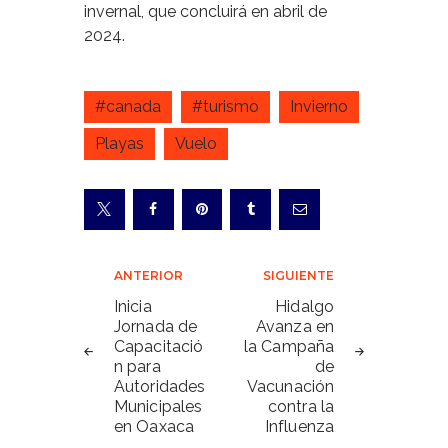
invernal, que concluirá en abril de
2024.
#canada
#turismo
Invierno
Playas
Vuelo
Navegación
ANTERIOR
SIGUIENTE
de
Inicia
Hidalgo
Jornada de
Avanza en
entradas
Capacitació
la Campaña
n para
de
Autoridades
Vacunación
Municipales
contra la
en Oaxaca
Influenza