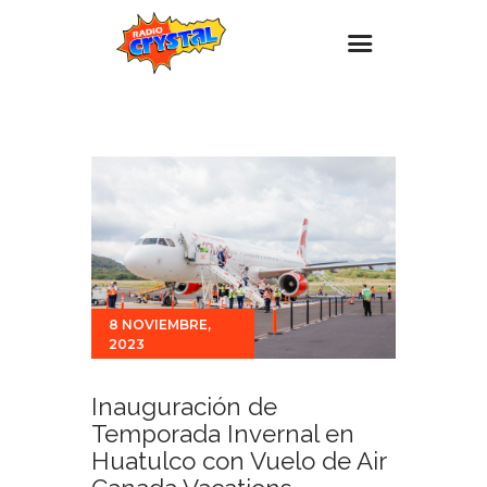
Inicio – Radio Crystal
Estaciones
Eventos
Promociones
Noticias
Para ti
8 NOVIEMBRE,
2023
Contacto
Inauguración de
Temporada Invernal en
Huatulco con Vuelo de Air