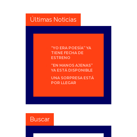
Últimas Noticias
“YO ERA POESÍA” YA
TIENE FECHA DE
ESTRENO
“EN MANOS AJENAS”
YA ESTÁ DISPONIBLE
UNA SORPRESA ESTÁ
POR LLEGAR
Buscar
Buscar: