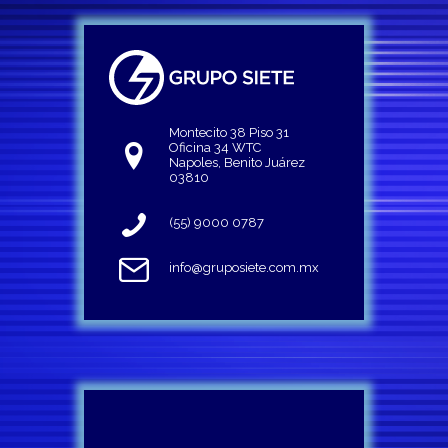
Montecito 38 Piso 31
Oficina 34 WTC
Napoles, Benito Juárez
03810
(55) 9000 0787
info@gruposiete.com.mx