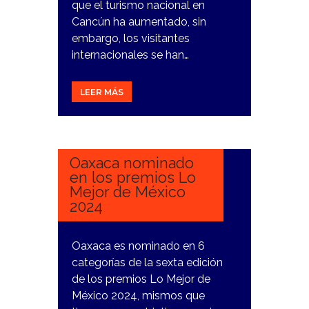
que el turismo nacional en
Cancún ha aumentado, sin
embargo, los visitantes
internacionales se han…
LEER MÁS
15
MARZO,
2024
Oaxaca nominado
en los premios Lo
Mejor de México
2024
Oaxaca es nominado en 6
categorías de la sexta edición
de los premios Lo Mejor de
México 2024, mismos que