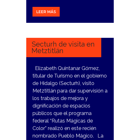
LEER MÁS
8
FEBRERO,
2024
Secturh de visita en
Metztitlán
Elizabeth Quintanar Gómez,
titular de Turismo en el gobierno
de Hidalgo (Secturh), visito
Metztitlán para dar supervisión a
los trabajos de mejora y
dignificación de espacios
públicos que el programa
federal “Rutas Mágicas de
Color” realizó en este recién
nombrado Pueblo Mágico. La