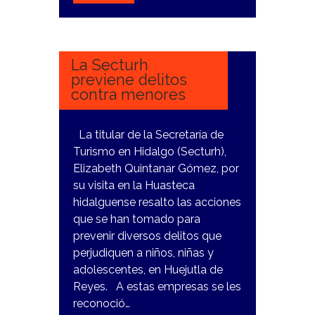
9
FEBRERO,
2024
La Secturh
previene delitos
contra menores
La titular de la Secretaría de
Turismo en Hidalgo (Secturh),
Elizabeth Quintanar Gómez, por
su visita en la Huasteca
hidalguense resalto las acciones
que se han tomado para
prevenir diversos delitos que
perjudiquen a niños, niñas y
adolescentes, en Huejutla de
Reyes. A estas empresas se les
reconoció…