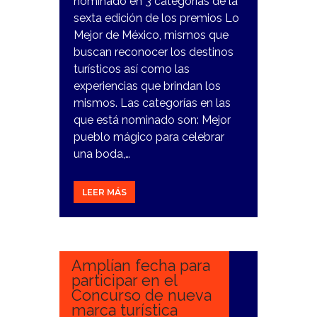
nominado en 3 categorías de la
sexta edición de los premios Lo
Mejor de México, mismos que
buscan reconocer los destinos
turísticos así como las
experiencias que brindan los
mismos. Las categorías en las
que está nominado son: Mejor
pueblo mágico para celebrar
una boda,…
LEER MÁS
15
MARZO,
2024
Amplían fecha para
participar en el
Concurso de nueva
marca turística