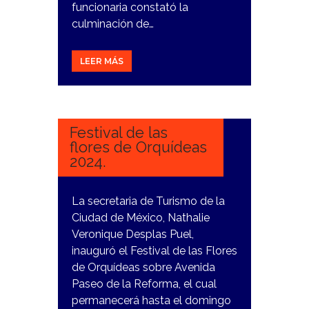
funcionaria constató la
culminación de…
LEER MÁS
7
FEBRERO,
2024
Festival de las
flores de Orquídeas
2024.
La secretaria de Turismo de la
Ciudad de México, Nathalie
Veronique Desplas Puel,
inauguró el Festival de las Flores
de Orquídeas sobre Avenida
Paseo de la Reforma, el cual
permanecerá hasta el domingo