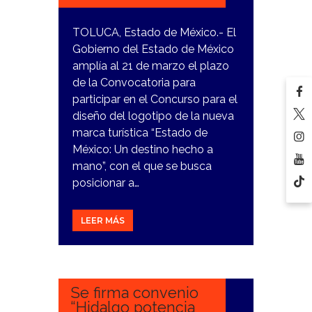
TOLUCA, Estado de México.- El
Gobierno del Estado de México
amplía al 21 de marzo el plazo
de la Convocatoria para
participar en el Concurso para el
diseño del logotipo de la nueva
marca turística “Estado de
México: Un destino hecho a
mano”, con el que se busca
posicionar a…
LEER MÁS
27
FEBRERO,
2024
Se firma convenio
“Hidalgo potencia