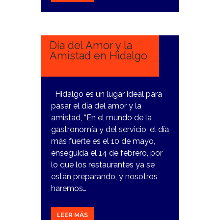
12
FEBRERO,
2024
Día del Amor y la
Amistad en Hidalgo
Hidalgo es un lugar ideal para
pasar el día del amor y la
amistad, “En el mundo de la
gastronomía y del servicio, el día
más fuerte es el 10 de mayo,
enseguida el 14 de febrero, por
lo que los restaurantes ya se
están preparando, y nosotros
haremos…
LEER MÁS