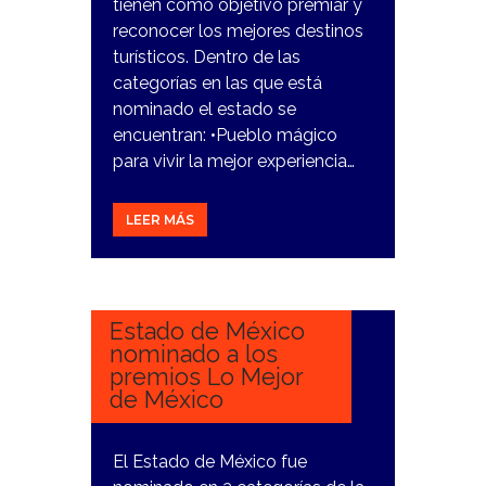
tienen como objetivo premiar y
reconocer los mejores destinos
turísticos. Dentro de las
categorías en las que está
nominado el estado se
encuentran: •Pueblo mágico
para vivir la mejor experiencia…
LEER MÁS
15
MARZO,
2024
Estado de México
nominado a los
premios Lo Mejor
de México
El Estado de México fue