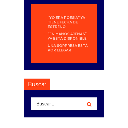
“YO ERA POESÍA” YA
TIENE FECHA DE
ESTRENO
“EN MANOS AJENAS”
YA ESTÁ DISPONIBLE
UNA SORPRESA ESTÁ
POR LLEGAR
Buscar
Buscar: