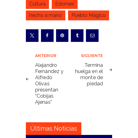
Cultura
Edomex
hecho a mano
Pueblo Mágico
Navegación
ANTERIOR
SIGUIENTE
de
Alejandro
Termina
Fernández y
huelga en el
entradas
Alfredo
monte de
Olivas
piedad
presentan
“Cobijas
Ajenas”
Últimas Noticias