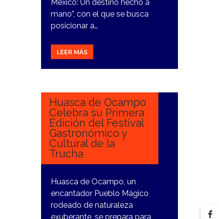
México: Un destino hecho a
mano”, con el que se busca
posicionar a…
LEER MÁS
16
DICIEMBRE,
2023
Huasca de Ocampo
Celebra su Primera
Edición del Festival
Gastronómico y
Cultural de la
Trucha
Huasca de Ocampo, un
encantador Pueblo Mágico
rodeado de naturaleza
exuberante, se prepara para