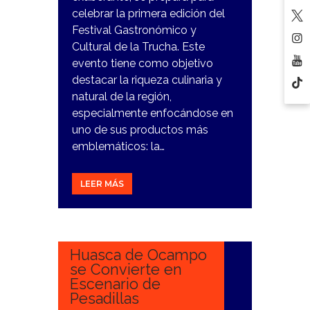
celebrar la primera edición del
Festival Gastronómico y
Cultural de la Trucha. Este
evento tiene como objetivo
destacar la riqueza culinaria y
natural de la región,
especialmente enfocándose en
uno de sus productos más
emblemáticos: la…
LEER MÁS
27
OCTUBRE,
2023
Huasca de Ocampo
se Convierte en
Escenario de
Pesadillas