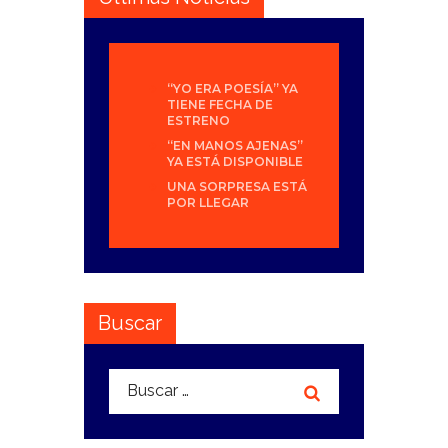
“YO ERA POESÍA” YA
TIENE FECHA DE
ESTRENO
“EN MANOS AJENAS”
YA ESTÁ DISPONIBLE
UNA SORPRESA ESTÁ
POR LLEGAR
Buscar
Buscar: