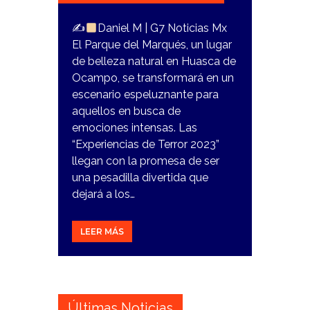
✍
Daniel M | G7 Noticias Mx
El Parque del Marqués, un lugar
de belleza natural en Huasca de
Ocampo, se transformará en un
escenario espeluznante para
aquellos en busca de
emociones intensas. Las
“Experiencias de Terror 2023”
llegan con la promesa de ser
una pesadilla divertida que
dejará a los…
LEER MÁS
Últimas Noticias