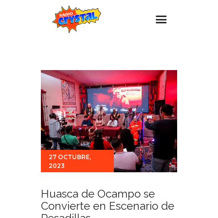
Inicio – Radio Crystal
Estaciones
Eventos
Promociones
Noticias
Para ti
27 OCTUBRE,
Contacto
2023
Huasca de Ocampo se
Convierte en Escenario de