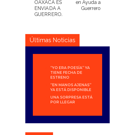
OAXACA ES
en Ayuda a
ENVIADA A
Guerrero
GUERRERO.
Últimas Noticias
“YO ERA POESÍA” YA
TIENE FECHA DE
ESTRENO
“EN MANOS AJENAS”
YA ESTÁ DISPONIBLE
UNA SORPRESA ESTÁ
POR LLEGAR