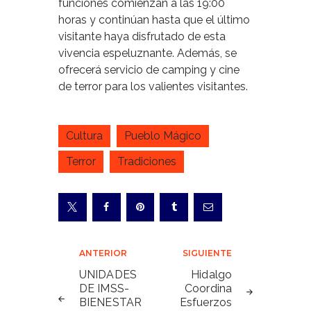
funciones comienzan a las 19:00
horas y continúan hasta que el último
visitante haya disfrutado de esta
vivencia espeluznante. Además, se
ofrecerá servicio de camping y cine
de terror para los valientes visitantes.
Cultura
Pueblo Mágico
Terror
Tradiciones
Navegación
ANTERIOR
SIGUIENTE
de
UNIDADES
Hidalgo
DE IMSS-
Coordina
entradas
BIENESTAR
Esfuerzos