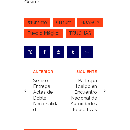
Ocampo.
#turismo
Cultura
HUASCA
Pueblo Mágico
TRUCHAS
Navegación
ANTERIOR
SIGUIENTE
de
Sebiso
Participa
Entrega
Hidalgo en
entradas
Actas de
Encuentro
Doble
Nacional de
Nacionalida
Autoridades
d
Educativas