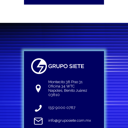
Montecito 38 Piso 31
Oficina 34 WTC
Napoles, Benito Juárez
03810
(55) 9000 0787
info@gruposiete.com.mx