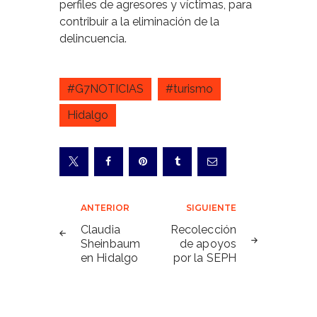
perfiles de agresores y víctimas, para
contribuir a la eliminación de la
delincuencia.
#G7NOTICIAS
#turismo
Hidalgo
Navegación
ANTERIOR
SIGUIENTE
de
Claudia
Recolección
Sheinbaum
de apoyos
entradas
en Hidalgo
por la SEPH