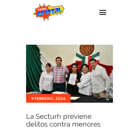
Inicio – Radio Crystal
Estaciones
Eventos
Promociones
Noticias
Para ti
9 FEBRERO, 2024
Contacto
La Secturh previene
delitos contra menores