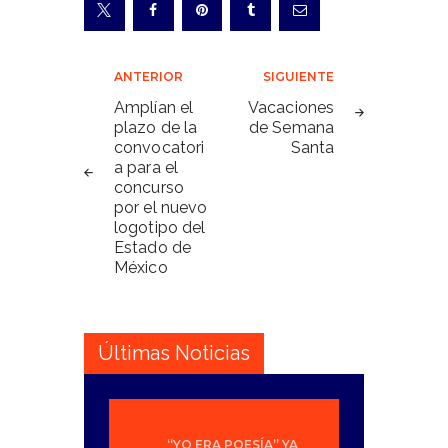
Navegación
ANTERIOR
SIGUIENTE
de
Amplían el
Vacaciones
plazo de la
de Semana
entradas
convocatori
Santa
a para el
concurso
por el nuevo
logotipo del
Estado de
México
Últimas Noticias
“YO ERA POESÍA” YA