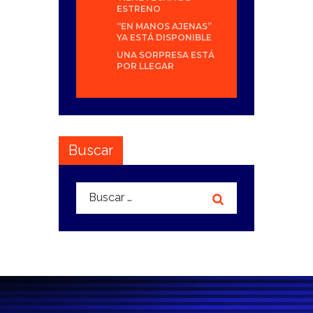
ESTRENO
“EN MANOS AJENAS”
YA ESTÁ DISPONIBLE
UNA SORPRESA ESTÁ
POR LLEGAR
Buscar
Buscar: