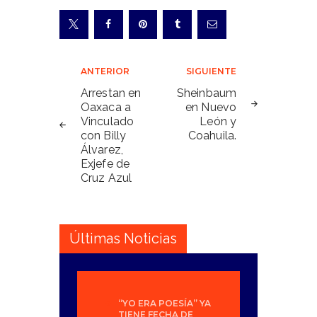
Navegación
ANTERIOR
SIGUIENTE
de
Arrestan en
Sheinbaum
Oaxaca a
en Nuevo
entradas
Vinculado
León y
con Billy
Coahuila.
Álvarez,
Exjefe de
Cruz Azul
Últimas Noticias
“YO ERA POESÍA” YA
TIENE FECHA DE