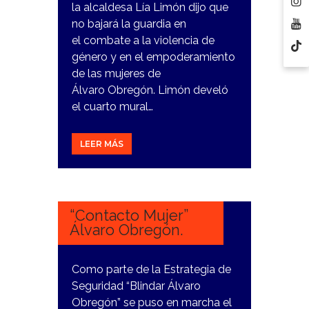
la alcaldesa Lía Limón dijo que
no bajará la guardia en
el combate a la violencia de
género y en el empoderamiento
de las mujeres de
Álvaro Obregón. Limón develó
el cuarto mural…
LEER MÁS
19
FEBRERO,
2024
“Contacto Mujer”
Álvaro Obregón.
Como parte de la Estrategia de
Seguridad “Blindar Álvaro
Obregón” se puso en marcha el