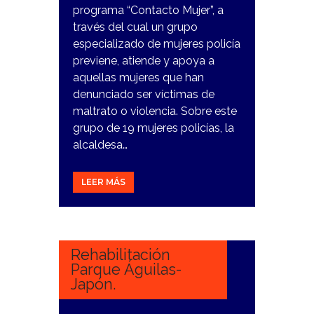
programa “Contacto Mujer”, a
través del cual un grupo
especializado de mujeres policía
previene, atiende y apoya a
aquellas mujeres que han
denunciado ser víctimas de
maltrato o violencia. Sobre este
grupo de 19 mujeres policías, la
alcaldesa…
LEER MÁS
12
FEBRERO,
2024
Rehabilitación
Parque Águilas-
Japón.