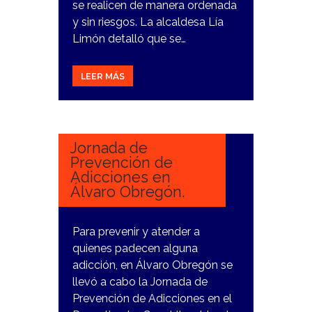
se realicen de manera ordenada
y sin riesgos. La alcaldesa Lía
Limón detalló que se…
LEER MÁS
19
MARZO,
2024
Jornada de
Prevención de
Adicciones en
Álvaro Obregón.
Para prevenir y atender a
quienes padecen alguna
adicción, en Álvaro Obregón se
llevó a cabo la Jornada de
Prevención de Adicciones en el