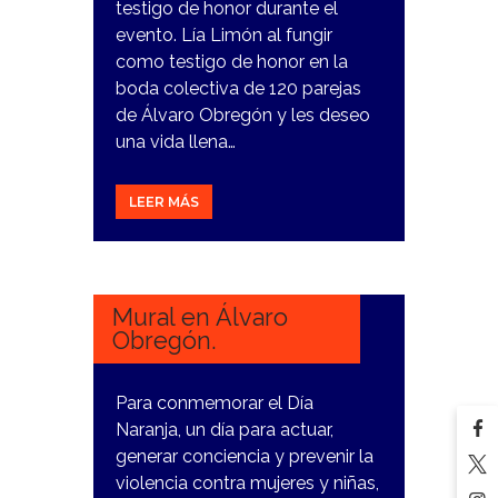
testigo de honor durante el
evento. Lía Limón al fungir
como testigo de honor en la
boda colectiva de 120 parejas
de Álvaro Obregón y les deseo
una vida llena…
LEER MÁS
27
FEBRERO,
2024
Mural en Álvaro
Obregón.
Para conmemorar el Día
Naranja, un día para actuar,
generar conciencia y prevenir la
violencia contra mujeres y niñas,