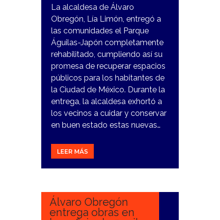
La alcaldesa de Álvaro
Obregón, Lía Limón, entregó a
las comunidades el Parque
Águilas-Japón completamente
rehabilitado, cumpliendo así su
promesa de recuperar espacios
públicos para los habitantes de
la Ciudad de México. Durante la
entrega, la alcaldesa exhortó a
los vecinos a cuidar y conservar
en buen estado estas nuevas…
LEER MÁS
2
FEBRERO,
2024
Álvaro Obregón
entrega obras en