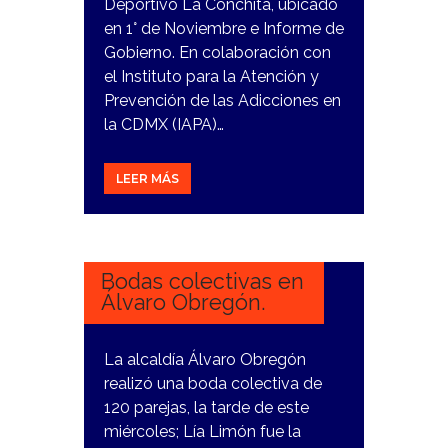
Deportivo La Conchita, ubicado
en 1° de Noviembre e Informe de
Gobierno. En colaboración con
el Instituto para la Atención y
Prevención de las Adicciones en
la CDMX (IAPA)…
LEER MÁS
29
FEBRERO,
2024
Bodas colectivas en
Álvaro Obregón.
La alcaldía Álvaro Obregón
realizó una boda colectiva de
120 parejas, la tarde de este
miércoles; Lía Limón fue la