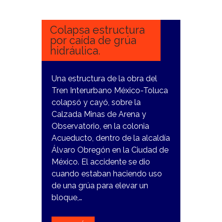
ENERO,
2024
Colapsa estructura
por caída de grúa
hidráulica.
Una estructura de la obra del
Tren Interurbano México-Toluca
colapsó y cayó, sobre la
Calzada Minas de Arena y
Observatorio, en la colonia
Acueducto, dentro de la alcaldía
Álvaro Obregón en la Ciudad de
México. El accidente se dio
cuando estaban haciendo uso
de una grúa para elevar un
bloque,…