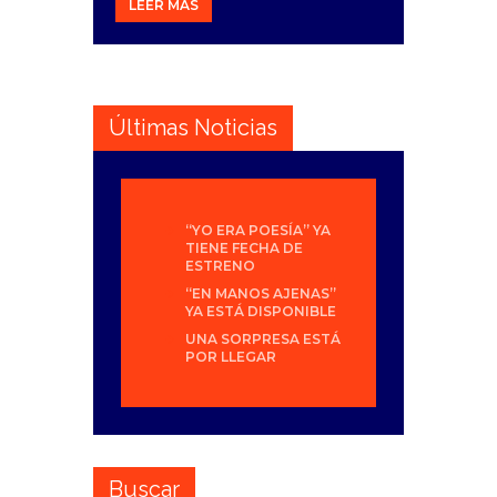
LEER MÁS
Últimas Noticias
“YO ERA POESÍA” YA
TIENE FECHA DE
ESTRENO
“EN MANOS AJENAS”
YA ESTÁ DISPONIBLE
UNA SORPRESA ESTÁ
POR LLEGAR
Buscar