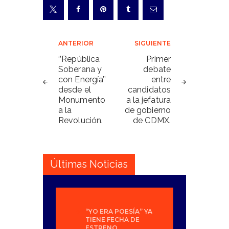
Navegación
ANTERIOR
SIGUIENTE
de
‘’República
Primer
Soberana y
debate
entradas
con Energía’’
entre
desde el
candidatos
Monumento
a la jefatura
a la
de gobierno
Revolución.
de CDMX.
Últimas Noticias
“YO ERA POESÍA” YA
TIENE FECHA DE
ESTRENO